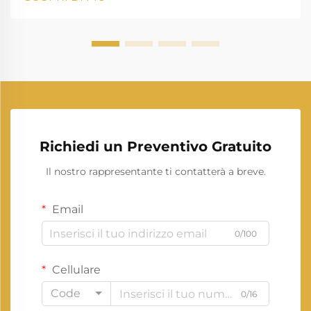
rinnovabile stanno ridefinendo il modo in cui
produciamo e consumiamo elettricità. Questo
cambiamento rappresenta una delle evoluzioni più
significative...
Richiedi un Preventivo Gratuito
Il nostro rappresentante ti contatterà a breve.
Email
0/100
Cellulare
Code
0/16