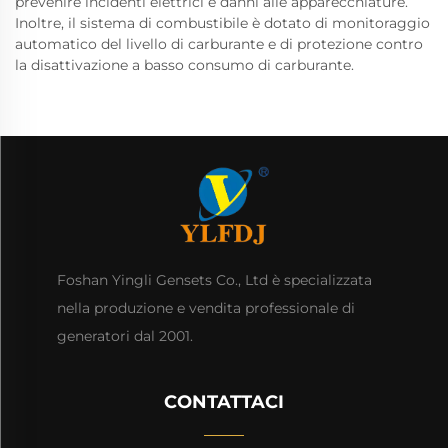
prevenire incidenti elettrici e danni alle apparecchiature.
Inoltre, il sistema di combustibile è dotato di monitoraggio
automatico del livello di carburante e di protezione contro
la disattivazione a basso consumo di carburante.
Foshan Yingli Gensets Co., Ltd è specializzata
nella produzione e vendita professionale di
generatori dal 2001.
CONTATTACI