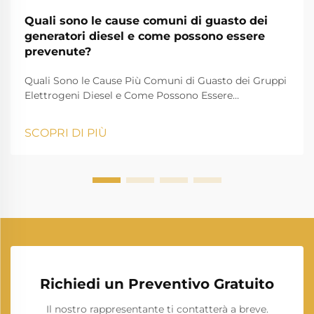
Quali sono le cause comuni di guasto dei
generatori diesel e come possono essere
prevenute?
Quali Sono le Cause Più Comuni di Guasto dei Gruppi
Elettrogeni Diesel e Come Possono Essere
Prevenute? Un gruppo elettrogeno diesel è una delle
fonti più affidabili di energia di riserva e primaria
SCOPRI DI PIÙ
utilizzate nell'industria, negli edifici residenziali, nelle
strutture sanitarie, nei centri dati, nelle costruz...
Richiedi un Preventivo Gratuito
Il nostro rappresentante ti contatterà a breve.