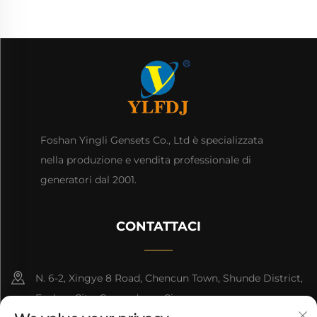
Foshan Yingli Gensets Co., Ltd è specializzata
nella produzione e vendita professionale di
generatori dal 2001.
CONTATTACI
N. 6-2, Xingye 8 Road, Chencun Town, Shunde District,
Foshan City, Guangdong, Cina.