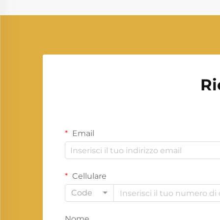
produzione di elettricità. Mentre le
nazioni di tutto il mondo cercano
fonti di energia più pulite e più
efficienti...
Ri
Email
Cellulare
Code
Nome