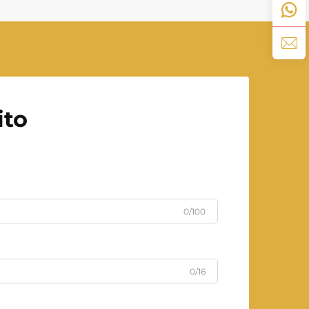
riserva che può...
ito
0/100
0/16