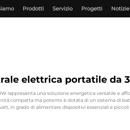
Siamo
Prodotti
Servizio
Progetti
Notizie
rale elettrica portatile da
0W rappresenta una soluzione energetica versatile e affid
tà compatta ma potente è dotata di un sistema di batterie
tt, in grado di alimentare dispositivi essenziali e piccol