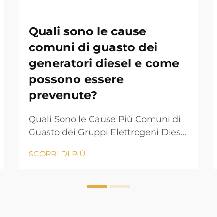
Quali sono le cause
comuni di guasto dei
generatori diesel e come
possono essere
prevenute?
Quali Sono le Cause Più Comuni di
Guasto dei Gruppi Elettrogeni Diesel
e Come Possono Essere Prevenute?
SCOPRI DI PIÙ
Un gruppo elettrogeno diesel è una
delle fonti più affidabili di energia di
riserva e primaria utilizzate
nell'industria, negli edifici
residenziali, nelle strutture sanitarie,