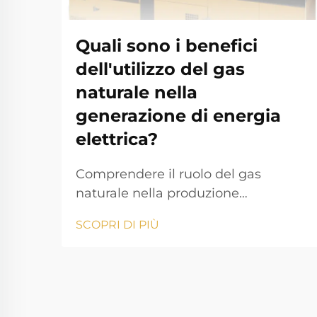
Quali sono i benefici
dell'utilizzo del gas
naturale nella
generazione di energia
elettrica?
Comprendere il ruolo del gas
naturale nella produzione
energetica moderna Il panorama
SCOPRI DI PIÙ
energetico sta cambiando
rapidamente e la produzione di
energia da gas naturale si è
affermata come un pilastro
fondamentale della moderna