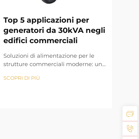
Top 5 applicazioni per
Ge
generatori da 30kVA negli
tra
edifici commerciali
sc
Soluzioni di alimentazione per le
Capi
strutture commerciali moderne: una
Gene
guida completa. Nell'attuale
di 
SCOPRI DI PIÙ
SCOP
ambiente aziendale in rapida
affi
evoluzione, garantire un'offerta di
imp
energia elettrica continua è
dipe
fondamentale per le operazioni
cer
commerciali. Un generatore da 30
rise
kVA rappresenta una soluzione
ener
affidabile per l'alimentazione di