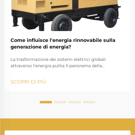
Come influisce l'energia rinnovabile sulla
generazione di energia?
La trasformazione dei sistemi elettrici globali
attraverso l'energia pulita Il panorama della
produzione di energia elettrica sta subendo una
trasformazione notevole, poiché le fonti di energia
SCOPRI DI PIÙ
rinnovabile stanno ridefinendo il modo in cui
produciamo e consumiamo elettricità. Questo
cambiamento rappresenta una delle evoluzioni più
significative...