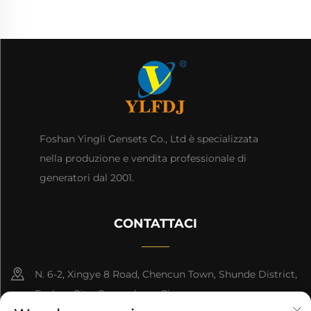
Foshan Yingli Gensets Co., Ltd è specializzata
nella produzione e vendita professionale di
generatori dal 2001.
CONTATTACI
N. 6-2, Xingye 8 Road, Chencun Town, Shunde District,
Foshan City, Guangdong, Cina.