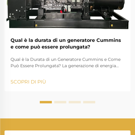
Qual è la durata di un generatore Cummins
e come può essere prolungata?
Qual è la Durata di un Generatore Cummins e Come
Può Essere Prolungata? La generazione di energia
svolge un ruolo essenziale nella vita moderna,
garantendo che case, aziende, istituzioni sanitarie e
SCOPRI DI PIÙ
industrie possano proseguire le loro attività senza
interruzioni. Tra i man...