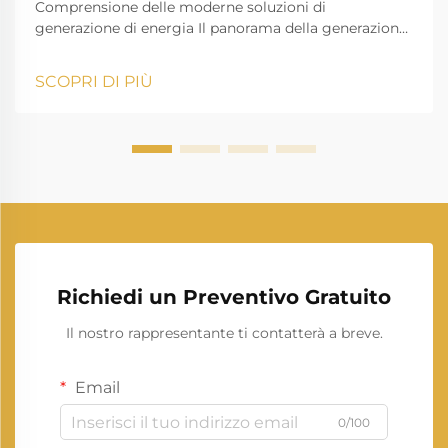
Comprensione delle moderne soluzioni di
generazione di energia Il panorama della generazione
di energia residenziale e commerciale è
notevolmente evoluto negli ultimi anni. Con
SCOPRI DI PIÙ
l'aumento della dipendenza dai dispositivi elettrici,
avere un generatore di energia affidabile è diventato
sempre meno...
Richiedi un Preventivo Gratuito
Il nostro rappresentante ti contatterà a breve.
Email
0/100