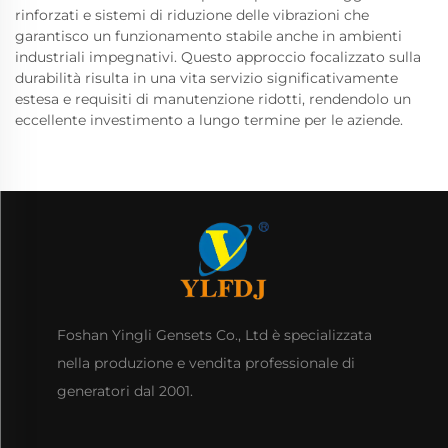
rinforzati e sistemi di riduzione delle vibrazioni che
garantisco un funzionamento stabile anche in ambienti
industriali impegnativi. Questo approccio focalizzato sulla
durabilità risulta in una vita servizio significativamente
estesa e requisiti di manutenzione ridotti, rendendolo un
eccellente investimento a lungo termine per le aziende.
Foshan Yingli Gensets Co., Ltd è specializzata
nella produzione e vendita professionale di
generatori dal 2001.