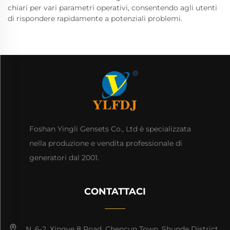
chiari per vari parametri operativi, consentendo agli utenti
di rispondere rapidamente a potenziali problemi.
Foshan Yingli Gensets Co., Ltd è specializzata
nella produzione e vendita professionale di
generatori dal 2001.
CONTATTACI
N. 6-2, Xingye 8 Road, Chencun Town, Shunde District,