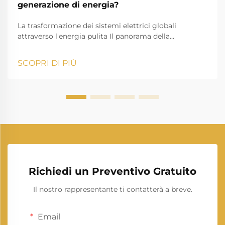
generazione di energia?
La trasformazione dei sistemi elettrici globali
attraverso l'energia pulita Il panorama della
produzione di energia elettrica sta subendo una
trasformazione notevole, poiché le fonti di energia
SCOPRI DI PIÙ
rinnovabile stanno ridefinendo il modo in cui
produciamo e consumiamo elettricità. Questo
cambiamento rappresenta una delle evoluzioni più
significative...
Richiedi un Preventivo Gratuito
Il nostro rappresentante ti contatterà a breve.
Email