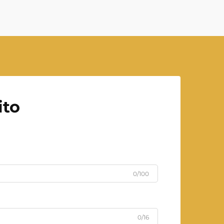
meno...
ito
0/100
0/16