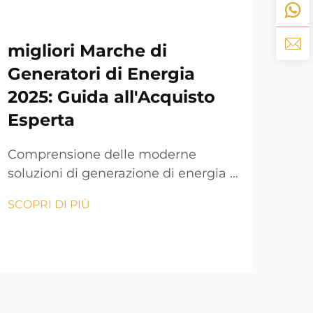
migliori Marche di
Co
Generatori di Energia
Ge
2025: Guida all'Acquisto
Pe
Esperta
Com
l'a
Comprensione delle moderne
dome
soluzioni di generazione di energia Il
SCOP
gara
panorama della generazione di
SCOPRI DI PIÙ
dell
energia residenziale e commerciale
ener
è notevolmente evoluto negli ultimi
defi
anni. Con l'aumento della
situ
dipendenza dai dispositivi elettrici,
Che 
avere un generatore di energia
disa
affidabile è diventato sempre