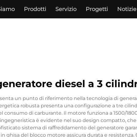
Siamo
Prodotti
Servizio
Progetti
Notizie
generatore diesel a 3 cilindr
presenta un punto di riferimento nella tecnologia di gener
ergetica robusta presenta una configurazione a tre cilind
 consumo di carburante. Il motore funziona a 1500/1800 g
za ingegneristica è evidente nel suo design compatto, che 
 sofisticato sistema di raffreddamento del generatore ga
ne in ghisa del blocco motore assicura durata e resistenz