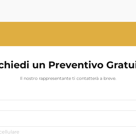
moderne, negli ambienti
residenziali e nelle applicazioni off-
grid. Fornisce l'elettricità di riserva...
chiedi un Preventivo Gratu
Il nostro rappresentante ti contatterà a breve.