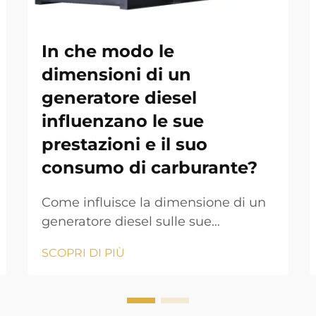
In che modo le
dimensioni di un
generatore diesel
influenzano le sue
prestazioni e il suo
consumo di carburante?
Come influisce la dimensione di un
generatore diesel sulle sue
prestazioni e sul consumo di
SCOPRI DI PIÙ
carburante? Il generatore diesel è
una delle soluzioni di alimentazione
più affidabili nelle industrie