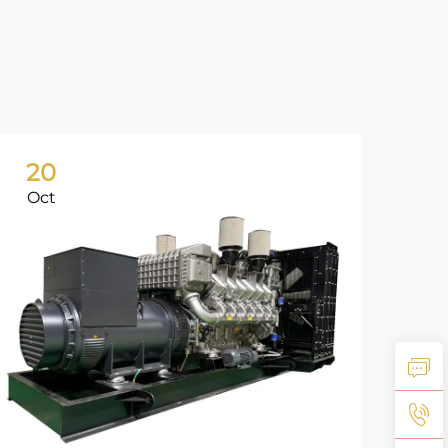
20
2
Oct
Oc