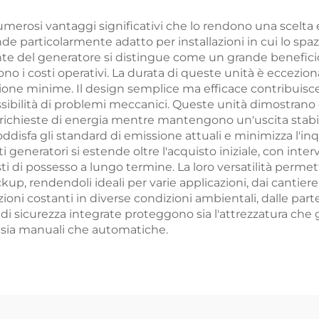
e numerosi vantaggi significativi che lo rendono una scelt
nde particolarmente adatto per installazioni in cui lo sp
te del generatore si distingue come un grande beneficio
o i costi operativi. La durata di queste unità è eccezion
one minime. Il design semplice ma efficace contribuisce a
sibilità di problemi meccanici. Queste unità dimostrano ca
e richieste di energia mentre mantengono un'uscita stab
disfa gli standard di emissione attuali e minimizza l'in
i generatori si estende oltre l'acquisto iniziale, con inte
ti di possesso a lungo termine. La loro versatilità permett
up, rendendoli ideali per varie applicazioni, dai cantiere 
oni costanti in diverse condizioni ambientali, dalle part
i sicurezza integrate proteggono sia l'attrezzatura che gli
 sia manuali che automatiche.