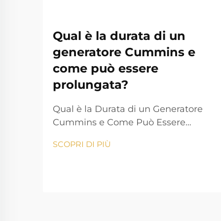
Qual è la durata di un
generatore Cummins e
come può essere
prolungata?
Qual è la Durata di un Generatore
Cummins e Come Può Essere
Prolungata? La generazione di
SCOPRI DI PIÙ
energia svolge un ruolo essenziale
nella vita moderna, garantendo che
case, aziende, istituzioni sanitarie e
industrie possano proseguire le loro
attività senza interruzioni. Tra i
man...