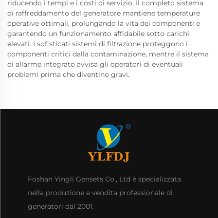
riducendo i tempi e i costi di servizio. Il completo sistema
di raffreddamento del generatore mantiene temperature
operative ottimali, prolungando la vita dei componenti e
garantendo un funzionamento affidabile sotto carichi
elevati. I sofisticati sistemi di filtrazione proteggono i
componenti critici dalla contaminazione, mentre il sistema
di allarme integrato avvisa gli operatori di eventuali
problemi prima che diventino gravi.
Foshan Yingli Gensets Co., Ltd è specializzata
nella produzione e vendita professionale di
generatori dal 2001.