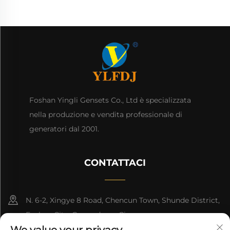
Foshan Yingli Gensets Co., Ltd è specializzata
nella produzione e vendita professionale di
generatori dal 2001.
CONTATTACI
N. 6-2, Xingye 8 Road, Chencun Town, Shunde District,
Foshan City, Guangdong, Cina.