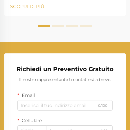
garantire un'offerta di energia elettrica continua è
SCOPRI DI PIÙ
fondamentale per le operazioni commerciali. Un
generatore da 30 kVA rappresenta una soluzione
affidabile per l'alimentazione di riserva che può...
Richiedi un Preventivo Gratuito
Il nostro rappresentante ti contatterà a breve.
Email
0/100
Cellulare