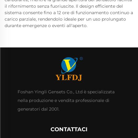
il rifornimento senza fuoriuscite. Il design efficiente del
sistema consente fino a 12 ore di funzionamento continuo a
carico parziale, rendendolo ideale per un uso prolungato
durante emergenze o eventi all'aperto.
Foshan Yingli Gensets Co., Ltd è specializzata
nella produzione e vendita professionale di
generatori dal 2001.
CONTATTACI