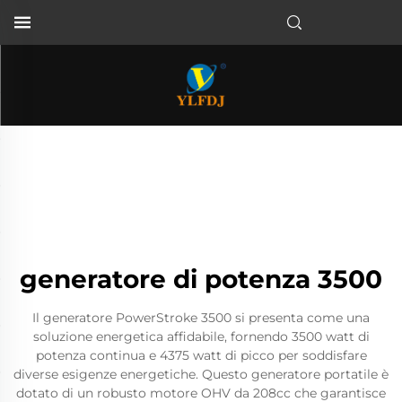
generatore di potenza 3500
Il generatore PowerStroke 3500 si presenta come una
soluzione energetica affidabile, fornendo 3500 watt di
potenza continua e 4375 watt di picco per soddisfare
diverse esigenze energetiche. Questo generatore portatile è
dotato di un robusto motore OHV da 208cc che garantisce