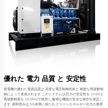
優れた 電力 品質 と 安定性
発電機の優れた電源品質は 高度な電圧制御技術と 精密な周波数制
御によって達成されます このシステムは,圧力の安定性を ±0.5%と
周波数精度を ±0.25Hzで維持し,敏感な機器の安全な操作を保証し
ます. 調和歪みは 5%未満に保たれ,クリーンエネルギー出力の業界