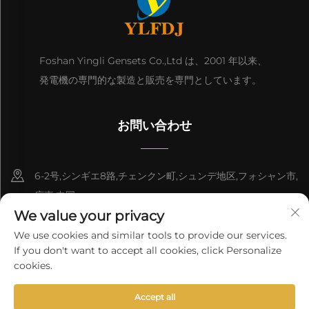
Foshan Yingli Gensets Co.,Ltd は、2001 年以来、
発電機の専門的な製造と販売を専門としています。
お問い合わせ
6-2号,シンギエ8路,チェンクン町,シュンデ地区,フォシャン市,
広東,中国
We value your privacy
8618676517177
We use cookies and similar tools to provide our services.
If you don't want to accept all cookies, click Personalize
[email protected]
cookies.
Accept all
著作権 © 2025 中国 仏山 英利 ジェネセット 有限公司。すべての権利