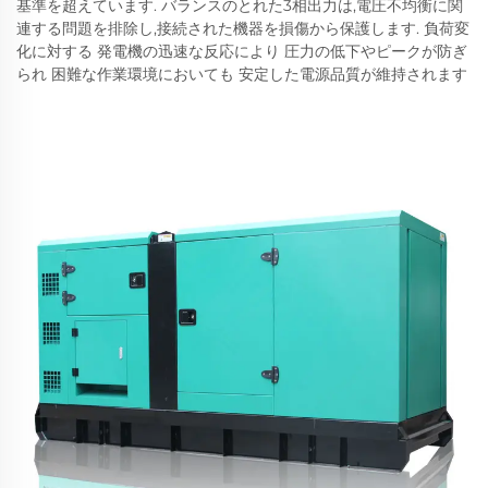
基準を超えています. バランスのとれた3相出力は,電圧不均衡に関
連する問題を排除し,接続された機器を損傷から保護します. 負荷変
化に対する 発電機の迅速な反応により 圧力の低下やピークが防ぎ
られ 困難な作業環境においても 安定した電源品質が維持されます