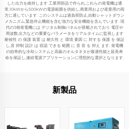
した出力を維持します 工業用部品で作られ,これらの発電機は通
常,10kWから500kWの電源範囲を供給し,商業用および産業用の両
方に適しています. このシステムは過負荷防止,自動シャットダウン
メカニズム,緊急停止機能を含む強力な安全機能を含んでいます. 現
代の3相発電機には デジタル制御パネルが搭載されており 電圧や
周波数,出力などの重要なパラメータをリアルタイムに監視します
耐候性 の 保護 装置 は 耐久性 と 環境 要因 に 対する 保護 を 保証
し,音 抑制 設計 は 容認 できる 範囲 に 音 音 を 抑え ます. 発電機
の効率的な冷却システムと高級のオルタネタが最適性能と延長寿
命を保証し,連続電源アプリケーションに理想的な選択となります.
新製品