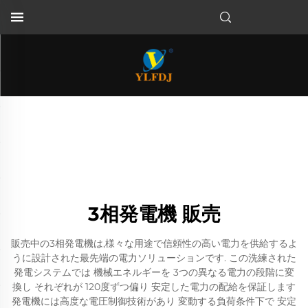
3相発電機 販売
販売中の3相発電機は,様々な用途で信頼性の高い電力を供給するよ
うに設計された最先端の電力ソリューションです. この洗練された
発電システムでは 機械エネルギーを 3つの異なる電力の段階に変
換し それぞれが 120度ずつ偏り 安定した電力の配給を保証します
発電機には高度な電圧制御技術があり 変動する負荷条件下で 安定