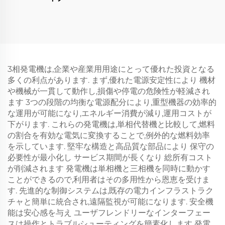
3相発電機は,企業や産業用用途にとって優れた投資となる
多くの利点があります. まず,優れた電源安定性により 機材
や機械が一貫して動作し,損傷や停電の危険性が軽減され
ます 3つの段階の均衡な電源配分により,重型機器の効率的
な運用が可能になり,エネルギー消費が減り,運用コストが
下がります. これらの発電機は,単相代替機と比較して,燃料
の割合を有効な電気に変換することで,例外的な燃料効率
を示しています. 堅牢な構造と高品質な部品により 保守の
必要性が最小化し サービス期間が長くなり 総所有コスト
が削減されます 発電機は単相機と三相機を同時に動かす
ことができるので,利用者はその多用性から恩恵を受けま
す. 先進的な制御システムは,既存の電力インフラストラク
チャと簡単に統合され,遠隔監視が可能になります. 安全機
能は安心感を与え ユーザフレンドリーなインターフェー
スは操作とトラブルシューティングを簡素化します 発電