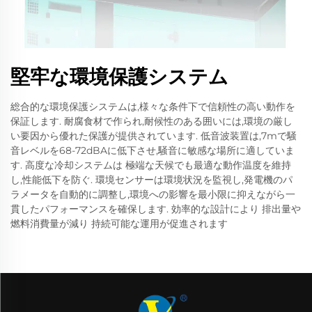
堅牢な環境保護システム
総合的な環境保護システムは,様々な条件下で信頼性の高い動作を
保証します. 耐腐食材で作られ,耐候性のある囲いには,環境の厳し
い要因から優れた保護が提供されています. 低音波装置は,7mで騒
音レベルを68-72dBAに低下させ,騒音に敏感な場所に適していま
す. 高度な冷却システムは 極端な天候でも最適な動作温度を維持
し,性能低下を防ぐ. 環境センサーは環境状況を監視し,発電機のパ
ラメータを自動的に調整し,環境への影響を最小限に抑えながら一
貫したパフォーマンスを確保します. 効率的な設計により 排出量や
燃料消費量が減り 持続可能な運用が促進されます