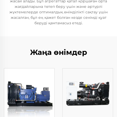
жасай алады. Бұл агрегаттар қатал қоршаған орта
жағдайларына төтеп беру үшін және әртүрлі
жүктемелерде оптималдық өнімділікті сақтау үшін
жасалған, бұл ең қажет болған кезде сенімді қуат
беруді қамтамасыз етеді.
Жаңа өнімдер