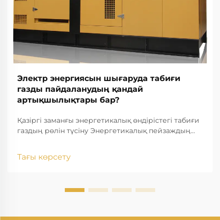
Электр энергиясын шығаруда табиғи
газды пайдаланудың қандай
артықшылықтары бар?
Қазіргі заманғы энергетикалық өндірістегі табиғи
газдың рөлін түсіну Энергетикалық пейзаждың
жедел дамуына байланысты табиғи газдың электр
энергиясын өндіру қазіргі заманғы электр
Тағы көрсету
энергиясын өндірудің негізгі тірегіне айналып
отыр. Әлем бойынша таза, тиімдірек энергия
көздерін іздеу барысында...