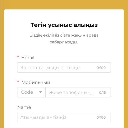
Тегін ұсыныс алыңыз
Біздің өкіліміз сізге жақын арада
хабарласады.
Email
0/100
Мобильный
Code
0/16
Name
0/100