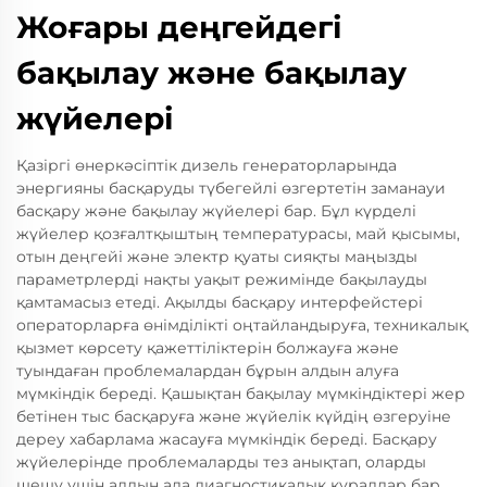
Жоғары деңгейдегі
бақылау және бақылау
жүйелері
Қазіргі өнеркәсіптік дизель генераторларында
энергияны басқаруды түбегейлі өзгертетін заманауи
басқару және бақылау жүйелері бар. Бұл күрделі
жүйелер қозғалтқыштың температурасы, май қысымы,
отын деңгейі және электр қуаты сияқты маңызды
параметрлерді нақты уақыт режимінде бақылауды
қамтамасыз етеді. Ақылды басқару интерфейстері
операторларға өнімділікті оңтайландыруға, техникалық
қызмет көрсету қажеттіліктерін болжауға және
туындаған проблемалардан бұрын алдын алуға
мүмкіндік береді. Қашықтан бақылау мүмкіндіктері жер
бетінен тыс басқаруға және жүйелік күйдің өзгеруіне
дереу хабарлама жасауға мүмкіндік береді. Басқару
жүйелерінде проблемаларды тез анықтап, оларды
шешу үшін алдын ала диагностикалық құралдар бар.