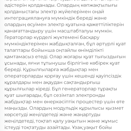
әдістерін қолданады. Олардың көпжақтылығы
қолданыстағы электр жүйелерімен оңай
интеграциялануға мүмкіндік береді және
олардың өсуімен электр қуатына қажеттіліктерін
қанағаттандыру үшін масштабталуы мүмкін.
Гераторлар күрделі жүктемені басқару
мүмкіндіктерімен жабдықталған, бұл әртүрлі қуат
талаптары бойынша оңтайлы өнімділікті
қамтамасыз етеді. Олар жоғары қуат тығыздығын
ұсынады, яғни тұтынушы бірлігіне көбірек қуат
береді. Құрылғыларға жабдықтар мен
операторларды қорғау үшін кешенді қауіпсіздік
құралдары мен ақаудан сақтандырғыш
құрылғылар кіреді. Бұл генераторлар тұрақты
қуат шығарады, бұл сезімтал электронды
жабдықтар мен өнеркәсіптік процестер үшін өте
маңызды. Олардың модульдік құрылысы қызмет
көрсетуді жеңілдетеді және жаңартуды
жеңілдетеді, тоқтап қалу уақытын және жұмыс
істеуді тоқтатуды азайтады. Ұзақ уақыт бойы