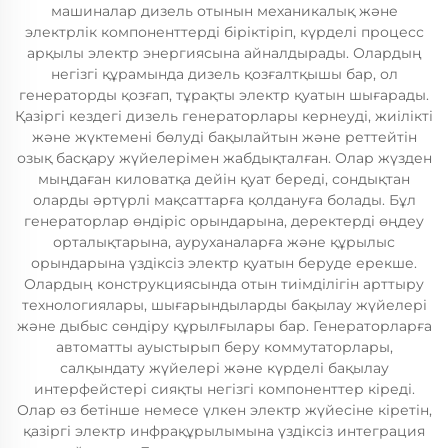
машиналар дизель отынын механикалық және
электрлік компоненттерді біріктіріп, күрделі процесс
арқылы электр энергиясына айналдырады. Олардың
негізгі құрамында дизель қозғалтқышы бар, ол
генераторды қозғап, тұрақты электр қуатын шығарады.
Қазіргі кездегі дизель генераторлары кернеуді, жиілікті
және жүктемені бөлуді бақылайтын және реттейтін
озық басқару жүйелерімен жабдықталған. Олар жүзден
мыңдаған киловатқа дейін қуат береді, сондықтан
оларды әртүрлі мақсаттарға қолдануға болады. Бұл
генераторлар өндіріс орындарына, деректерді өңдеу
орталықтарына, ауруханаларға және құрылыс
орындарына үздіксіз электр қуатын беруде ерекше.
Олардың конструкциясында отын тиімділігін арттыру
технологиялары, шығарындыларды бақылау жүйелері
және дыбыс сөндіру құрылғылары бар. Генераторларға
автоматты ауыстырып беру коммутаторлары,
салқындату жүйелері және күрделі бақылау
интерфейстері сияқты негізгі компоненттер кіреді.
Олар өз бетінше немесе үлкен электр жүйесіне кіретін,
қазіргі электр инфрақұрылымына үздіксіз интеграция