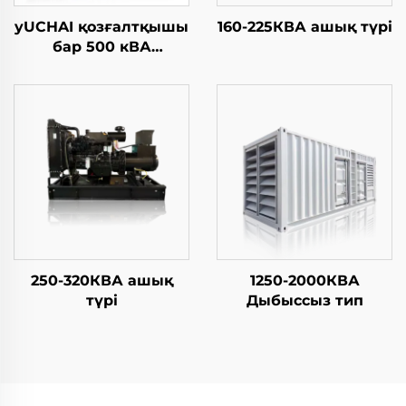
yUCHAI қозғалтқышы
160-225КВА ашық түрі
бар 500 кВА
генератор
250-320КВА ашық
1250-2000КВА
түрі
Дыбыссыз тип