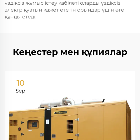
үздіксіз жұмыс істеу қабілеті оларды үздіксіз
электр қуатын қажет ететін орындар үшін өте
құнды етеді.
Кеңестер мен құпиялар
10
Sep