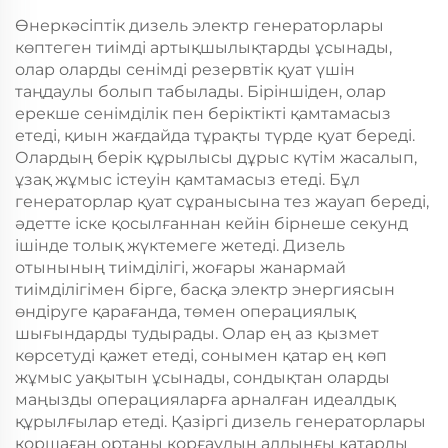
Өнеркәсіптік дизель электр генераторлары
көптеген тиімді артықшылықтарды ұсынады,
олар оларды сенімді резервтік қуат үшін
таңдаулы болып табылады. Біріншіден, олар
ерекше сенімділік пен беріктікті қамтамасыз
етеді, қиын жағдайда тұрақты түрде қуат береді.
Олардың берік құрылысы дұрыс күтім жасалып,
ұзақ жұмыс істеуін қамтамасыз етеді. Бұл
генераторлар қуат сұранысына тез жауап береді,
әдетте іске қосылғаннан кейін бірнеше секунд
ішінде толық жүктемеге жетеді. Дизель
отынының тиімділігі, жоғары жанармай
тиімділігімен бірге, басқа электр энергиясын
өндіруге қарағанда, төмен операциялық
шығындарды тудырады. Олар ең аз қызмет
көрсетуді қажет етеді, сонымен қатар ең көп
жұмыс уақытын ұсынады, сондықтан оларды
маңызды операцияларға арналған идеалдық
құрылғылар етеді. Қазіргі дизель генераторлары
қоршаған ортаны қорғаудың алдыңғы қатарлы