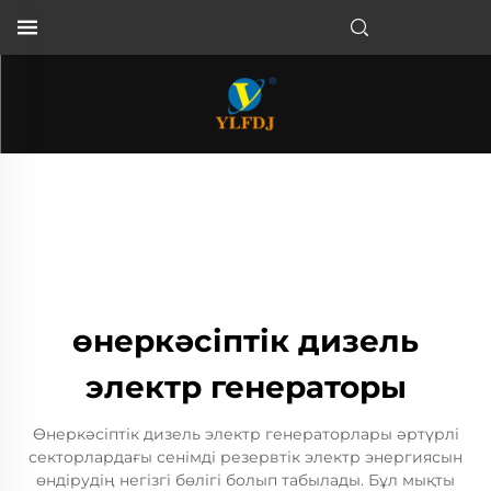
өнеркәсіптік дизель
электр генераторы
Өнеркәсіптік дизель электр генераторлары әртүрлі
секторлардағы сенімді резервтік электр энергиясын
өндірудің негізгі бөлігі болып табылады. Бұл мықты