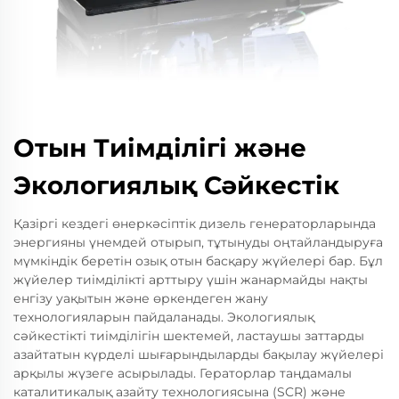
Отын Тиімділігі және
Экологиялық Сәйкестік
Қазіргі кездегі өнеркәсіптік дизель генераторларында
энергияны үнемдей отырып, тұтынуды оңтайландыруға
мүмкіндік беретін озық отын басқару жүйелері бар. Бұл
жүйелер тиімділікті арттыру үшін жанармайды нақты
енгізу уақытын және өркендеген жану
технологияларын пайдаланады. Экологиялық
сәйкестікті тиімділігін шектемей, ластаушы заттарды
азайтатын күрделі шығарындыларды бақылау жүйелері
арқылы жүзеге асырылады. Гераторлар таңдамалы
каталитикалық азайту технологиясына (SCR) және