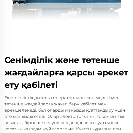
Сенімділік және төтенше
жағдайларға қарсы әрекет
ету қабілеті
Өнеркәсіптік дизель генераторлары сенімділігі мен
төтенше жағдайларға жауап беру қабілетімен
ерекшеленеді, бұл оларды маңызды қуаттандыру үшін
өте маңызды етеді. Олар электр тогының тоқсыздығын
анықтап, бірнеше секунд ішінде қосалқы қуатты іске
қосатын жылдам жүйелерге ие. Қуатты құрылыс пен