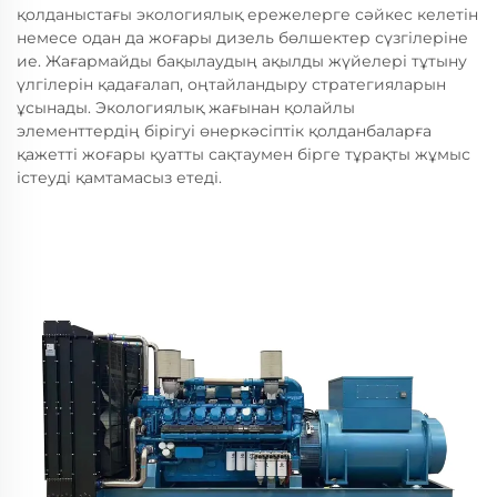
қолданыстағы экологиялық ережелерге сәйкес келетін
немесе одан да жоғары дизель бөлшектер сүзгілеріне
ие. Жағармайды бақылаудың ақылды жүйелері тұтыну
үлгілерін қадағалап, оңтайландыру стратегияларын
ұсынады. Экологиялық жағынан қолайлы
элементтердің бірігуі өнеркәсіптік қолданбаларға
қажетті жоғары қуатты сақтаумен бірге тұрақты жұмыс
істеуді қамтамасыз етеді.