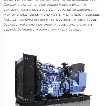
Сондай-ақ, олар генератордың үздік өнімділігін
сақтауын қамтамасыз ету үшін автоматтандырылған
жүктемелерді сынау және жаттығу циклдерін ұсынады.
Ақылды технологияның интеграциясы ғимараттарды
басқару жүйелері мен электр тарату желілерімен
үздіксіз байланыс жасауға мүмкіндік береді.