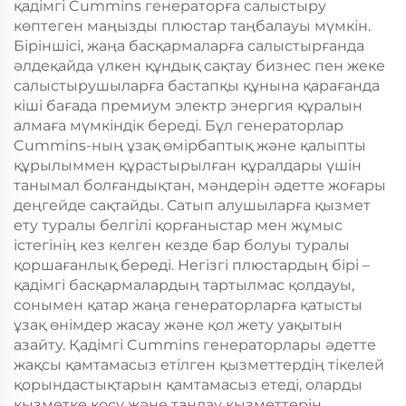
қадімгі Cummins генераторға салыстыру
көптеген маңызды плюстар таңбалауы мүмкін.
Біріншісі, жаңа басқармаларға салыстырғанда
әлдеқайда үлкен құндық сақтау бизнес пен жеке
салыстырушыларға бастапқы құнына қарағанда
кіші бағада премиум электр энергия құралын
алмаға мүмкіндік береді. Бұл генераторлар
Cummins-ның ұзақ өмірбаптық және қалыпты
құрылыммен құрастырылған құралдары үшін
танымал болғандықтан, мәндерін әдетте жоғары
деңгейде сақтайды. Сатып алушыларға қызмет
ету туралы белгілі қорғаныстар мен жұмыс
істегінің кез келген кезде бар болуы туралы
қоршағанлық береді. Негізгі плюстардың бірі –
қадімгі басқармалардың тартылмас қолдауы,
сонымен қатар жаңа генераторларға қатысты
ұзақ өнімдер жасау және қол жету уақытын
азайту. Қадімгі Cummins генераторлары әдетте
жақсы қамтамасыз етілген қызметтердің тікелей
қорындастықтарын қамтамасыз етеді, оларды
қызметке қосу және таңдау қызметтерін