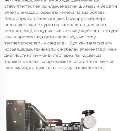
стабилтеттік пен сыйлық энергия шығысын беретін
электр өнімдер құрылғы жүйесі пайда болады.
Кеңестірілген электрондық басқару жүйелері
вольтажты және суреттік тиімділікті дәлдікпен
регулидейді, ал құрылғылық жылу жүйелері әртүрлі
жүк шарттарында оптималды жұмыс істеу
температураларын сақтайды. Бұл қамтамасыз ету
қосымшалық техникалық жобалау элементтері мен
диагностика мүмкіндіктері арқылы қосымша
толықтырылады, олар қызметін әсер ететін мүмкін
шешімдерді алдын ала анықтауға көмектеседі.