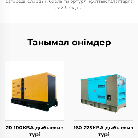
өзгереді, олардың барлығы әртүрлі қуаттық талаптарға
сай болады.
Танымал өнімдер
20-100КВА дыбыссыз
160-225КВА дыбыссыз
түрі
түрі