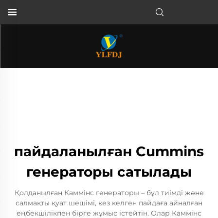
пайдаланылған Cummins
генераторы сатылады
Қолданылған Каммінс генераторы – бұл тиімді және
салмақты қуат шешімі, кез келген пайдаға айналған
еңбекшілікпен бірге жұмыс істейтін. Олар Каммінс