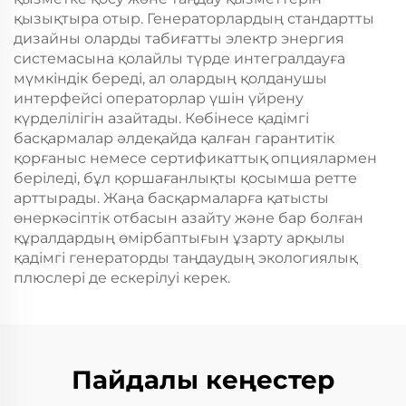
қызықтыра отыр. Генераторлардың стандартты
дизайны оларды табиғатты электр энергия
системасына қолайлы түрде интегралдауға
мүмкіндік береді, ал олардың қолданушы
интерфейсі операторлар үшін үйрену
күрделілігін азайтады. Көбінесе қадімгі
басқармалар әлдеқайда қалған гарантитік
қорғаныс немесе сертификаттық опциялармен
беріледі, бұл қоршағанлықты қосымша ретте
арттырады. Жаңа басқармаларға қатысты
өнеркәсіптік отбасын азайту және бар болған
құралдардың өмірбаптығын ұзарту арқылы
қадімгі генераторды таңдаудың экологиялық
плюслері де ескерілуі керек.
Пайдалы кеңестер