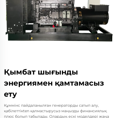
Қымбат шығынды
энергиямен қамтамасыз
ету
Құммінс пайдаланылған генераторды сатып алу,
қабілеттікten қалмастырусыз маңызды финансиялық
плюс болып табылады. Олардың ескі моделдері жаңа