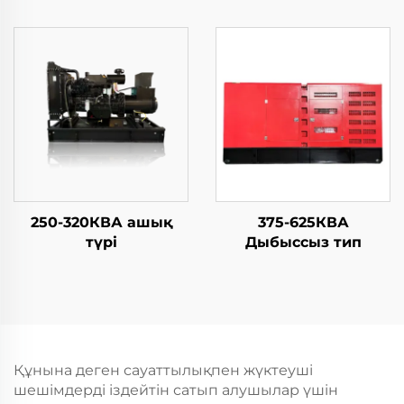
250-320КВА ашық
375-625КВА
түрі
Дыбыссыз тип
Құнына деген сауаттылықпен жүктеуші
шешімдерді іздейтін сатып алушылар үшін