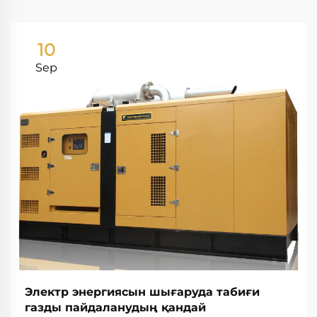
10
Sep
Электр энергиясын шығаруда табиғи
газды пайдаланудың қандай