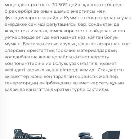
моделдіктерге неге 30-50% дейін қашықтық береді,
бірақ әрбірі де оның шығыс энергиясы мен
функцияларын сақтайды. Күммінс генераторлары ұзақ
өмірдікке сенімді репутациясы бар, сондықтан да
жақсы техникалық көмек көрсететін пайдаланылған
уәткерлерде әлі де көп қызмет кезі қалған болуы
мүмкін. Бастапқы сатып алудың қашықтықтарынан тыс,
олардың ырыстаптық горючие материалдардың
қолданбалына және қолайлы қызмет көрсету
компоненттеріне ие болуы, ұзақ мезгілді қызмет
кезіндегі қаржылық өшірістерді кемиді. Стандартты
қызметтер және кең таралған сервистік желілер
генератордың өмірбаяндағы қызмет көрсету құнын
қалай-да қанағаттандыратын түрде сақтайды.