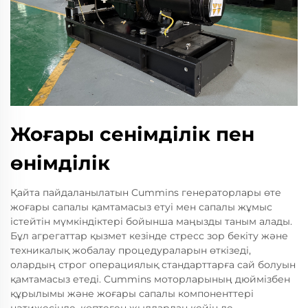
Жоғары сенімділік пен
өнімділік
Қайта пайдаланылатын Cummins генераторлары өте
жоғары сапалы қамтамасыз етуі мен сапалы жұмыс
істейтін мүмкіндіктері бойынша маңызды таным алады.
Бұл агрегаттар қызмет кезінде стресс зор бекіту және
техникалық жобалау процедураларын өткізеді,
олардың строг операциялық стандарттарға сай болуын
қамтамасыз етеді. Cummins моторларының дюймізбен
құрылымы және жоғары сапалы компоненттері
нәтижесінде, көптеген жылдардан кейін де