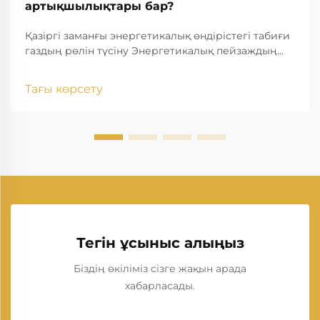
артықшылықтары бар?
Қазіргі заманғы энергетикалық өндірістегі табиғи
газдың рөлін түсіну Энергетикалық пейзаждың
жедел дамуына байланысты табиғи газдың электр
энергиясын өндіру қазіргі заманғы электр
Тағы көрсету
энергиясын өндірудің негізгі тірегіне айналып
отыр. Әлем бойынша таза, тиімдірек энергия
көздерін іздеу барысында...
Тегін ұсыныс алыңыз
Біздің өкіліміз сізге жақын арада
хабарласады.