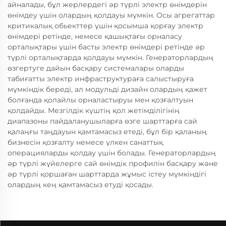
айналады, бұл жерлердегі әр түрлі электр өнімдерін
өнімдеу үшін олардың қолдауы мүмкін. Осы агрегаттар
критикалық обьекттер үшін қосымша қорғау электр
өнімдері ретінде, немесе қашықтағы орналасу
орталықтары үшін басты электр өнімдері ретінде әр
түрлі орталықтарда қолдауы мүмкін. Генераторлардың
өзгертуге дайын басқару системалары оларды
табиғатты электр инфраструктураға салыстыруға
мүмкіндік береді, ал модульді дизайн олардың қажет
болғанда қолайлы орналастыруы мен қозғалтуын
қолдайды. Мезгілдік күштің қол жетімділігінің
диапазоны пайдаланушыларға өзге шарттарға сай
қалаңғы таңдауын қамтамасыз етеді, бұл бір қаланың
бизнесін қозғалту немесе үлкен санаттық
операцияларды қолдау үшін болады. Генераторлардың
әр түрлі жүйелерге сай өнімдік профилін басқару және
әр түрлі қоршаған шарттарда жұмыс істеу мүмкіндігі
олардың кең қамтамасыз етуді қосады.