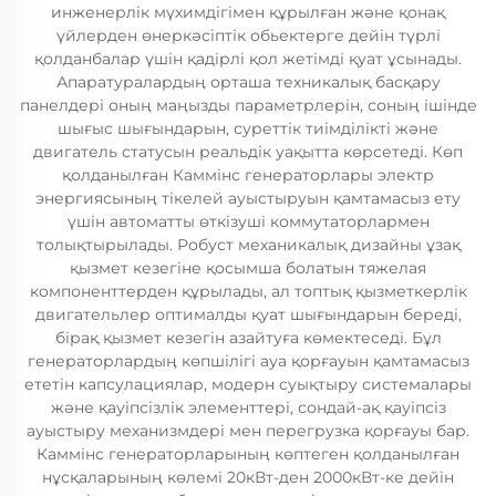
инженерлік мүхимдігімен құрылған және қонақ
үйлерден өнеркәсіптік обьектерге дейін түрлі
қолданбалар үшін қадірлі қол жетімді қуат ұсынады.
Апаратуралардың орташа техникалық басқару
панелдері оның маңызды параметрлерін, соның ішінде
шығыс шығындарын, суреттік тиімділікті және
двигатель статусын реальдік уақытта көрсетеді. Көп
қолданылған Каммінс генераторлары электр
энергиясының тікелей ауыстыруын қамтамасыз ету
үшін автоматты өткізуші коммутаторлармен
толықтырылады. Робуст механикалық дизайны ұзақ
қызмет кезегіне қосымша болатын тяжелая
компоненттерден құрылады, ал топтық қызметкерлік
двигательлер оптималды қуат шығындарын береді,
бірақ қызмет кезегін азайтуға көмектеседі. Бұл
генераторлардың көпшілігі ауа қорғауын қамтамасыз
ететін капсулациялар, модерн суықтыру системалары
және қауіпсізлік элементтері, сондай-ақ қауіпсіз
ауыстыру механизмдері мен перегрузка қорғауы бар.
Каммінс генераторларының көптеген қолданылған
нұсқаларының көлемі 20кВт-ден 2000кВт-ке дейін