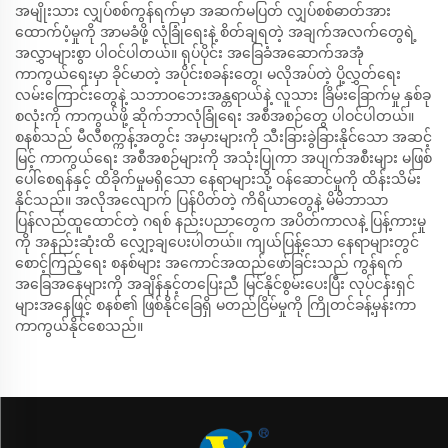
အမျိုးသား လျှပ်စစ်ကွန်ရက်မှာ အဆက်မပြတ် လျှပ်စစ်ဓာတ်အား
ထောက်ပံ့မှုကို အာမခံဖို့ လုံခြုံရေးနဲ့ စိတ်ချရတဲ့ အချက်အလက်တွေရဲ့
အလွှာများစွာ ပါဝင်ပါတယ်။ ရုပ်ပိုင်း အခြေခံအဆောက်အအုံ
ကာကွယ်ရေးမှာ ခိုင်မာတဲ့ အပိုင်းစခန်းတွေ၊ မလိုအပ်တဲ့ ပို့လွှတ်ရေး
လမ်းကြောင်းတွေနဲ့ သဘာဝဘေးအန္တရာယ်နဲ့ လူသား ခြိမ်းခြောက်မှု နှစ်ခု
စလုံးကို ကာကွယ်ဖို့ ဆိုက်ဘာလုံခြုံရေး အစီအစဉ်တွေ ပါဝင်ပါတယ်။
စနစ်သည် မီလီစက္ကန့်အတွင်း အမှားများကို သီးခြားခွဲခြားနိုင်သော အဆင့်
မြင့် ကာကွယ်ရေး အစီအစဉ်များကို အသုံးပြုကာ အပျက်အစီးများ မဖြစ်
ပေါ်စေရန်နှင့် ထိခိုက်မှုမရှိသော နေရာများသို့ ဝန်ဆောင်မှုကို ထိန်းသိမ်း
နိုင်သည်။ အလိုအလျောက် ပြန်ပိတ်တဲ့ ကိရိယာတွေနဲ့ မိမိဘာသာ
ပြန်လည်ထူထောင်တဲ့ ဂရစ် နည်းပညာတွေက အပိတ်ကာလနဲ့ ပြန့်ကားမှု
ကို အနည်းဆုံးထိ လျှော့ချပေးပါတယ်။ ကျယ်ပြန့်သော နေရာများတွင်
စောင့်ကြည့်ရေး စနစ်များ အကောင်အထည်ဖော်ခြင်းသည် ကွန်ရက်
အခြေအနေများကို အချိန်နှင့်တပြေးညီ မြင်နိုင်စွမ်းပေးပြီး လုပ်ငန်းရှင်
များအနေဖြင့် စနစ်၏ ဖြစ်နိုင်ခြေရှိ မတည်ငြိမ်မှုကို ကြိုတင်ခန့်မှန်းကာ
ကာကွယ်နိုင်စေသည်။