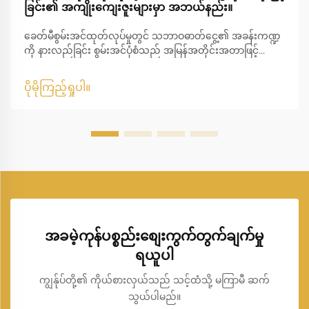
ခြင်း၏ အကျိုးကျေးဇူးများမှာ အဘယ်နည်း။
ခေတ်မီစွမ်းအင်ထုတ်လုပ်မှုတွင် သဘာဝဓာတ်ငွေ့၏ အခန်းကဏ္ဍ
ကို နားလည်ခြင်း စွမ်းအင်ပုံစံသည် အမြန်အတိုင်းအတာဖြင့်
ပြောင်းလဲနေပြီး သဘာဝဓာတ်ငွေ့မှ ဓာတ်အားထုတ်လုပ်မှုသည်
ခေတ်မီ ဓာတ်အားထုတ်လုပ်မှု၏ အဓိကအခြေခံအဖြစ် ပေါ်ထွန်း
ပိုမိုကြည့်ရှုပါ။
လာခဲ့သည်။ နိုင်ငံများအနေဖြင့် ပိုမိုသန့်ရှင်းပြီး ထိရောက်သော
စွမ်းအင်ကို ရှာဖွေနေသည့်အချိန်တွင်...
အခမဲ့ကုန်ပစ္စည်းစျေးကွက်တွက်ချက်မှု
ရယူပါ
ကျွန်ုပ်တို့၏ ကိုယ်စားလှယ်သည် သင့်ထံသို့ မကြာမီ ဆက်
သွယ်ပါမည်။