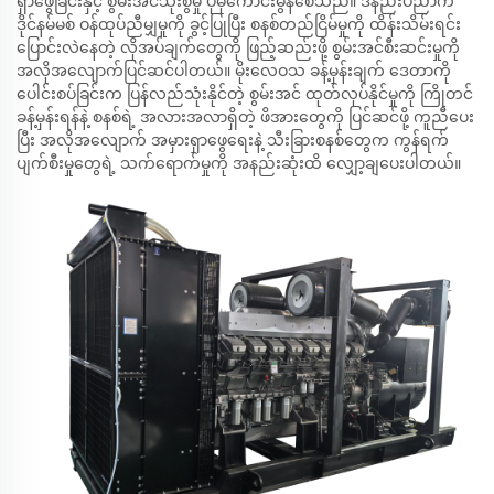
ရှာဖွေခြင်းနှင့် စွမ်းအင်သုံးစွဲမှု ပိုမိုကောင်းမွန်စေသည်။ ဒီနည်းပညာက
ဒိုင်နမ်မစ် ဝန်ထုပ်ညီမျှမှုကို ခွင့်ပြုပြီး စနစ်တည်ငြိမ်မှုကို ထိန်းသိမ်းရင်း
ပြောင်းလဲနေတဲ့ လိုအပ်ချက်တွေကို ဖြည့်ဆည်းဖို့ စွမ်းအင်စီးဆင်းမှုကို
အလိုအလျောက်ပြင်ဆင်ပါတယ်။ မိုးလေဝသ ခန့်မှန်းချက် ဒေတာကို
ပေါင်းစပ်ခြင်းက ပြန်လည်သုံးနိုင်တဲ့ စွမ်းအင် ထုတ်လုပ်နိုင်မှုကို ကြိုတင်
ခန့်မှန်းရန်နဲ့ စနစ်ရဲ့ အလားအလာရှိတဲ့ ဖိအားတွေကို ပြင်ဆင်ဖို့ ကူညီပေး
ပြီး အလိုအလျောက် အမှားရှာဖွေရေးနဲ့ သီးခြားစနစ်တွေက ကွန်ရက်
ပျက်စီးမှုတွေရဲ့ သက်ရောက်မှုကို အနည်းဆုံးထိ လျှော့ချပေးပါတယ်။