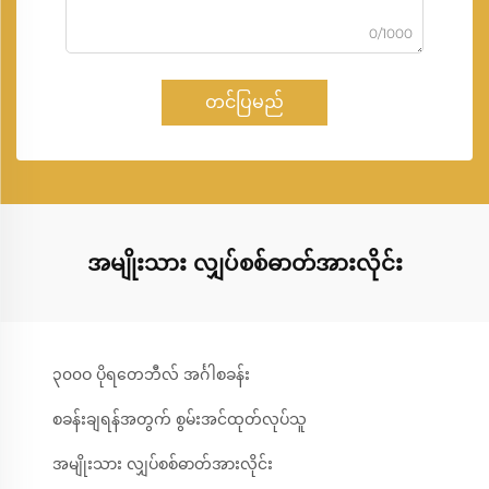
0/1000
တင်ပြမည်
အမျိုးသား လျှပ်စစ်ဓာတ်အားလိုင်း
၃၀၀ဝ ပိုရတေဘီလ် အင်္ဂါစခန်း
စခန်းချရန်အတွက် စွမ်းအင်ထုတ်လုပ်သူ
အမျိုးသား လျှပ်စစ်ဓာတ်အားလိုင်း