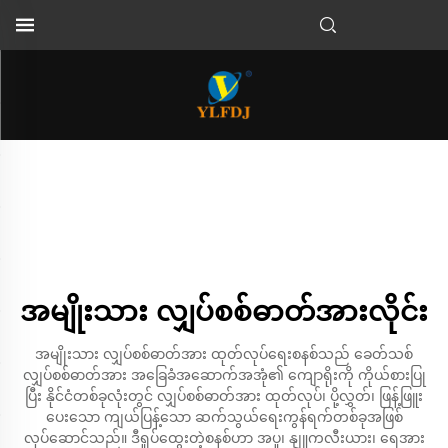
အမျိုးသား လျှပ်စစ်ဓာတ်အားလိုင်း
အမျိုးသား လျှပ်စစ်ဓာတ်အား ထုတ်လုပ်ရေးစနစ်သည် ခေတ်သစ်
လျှပ်စစ်ဓာတ်အား အခြေခံအဆောက်အအုံ၏ ကျောရိုးကို ကိုယ်စားပြု
ပြီး နိုင်ငံတစ်ခုလုံးတွင် လျှပ်စစ်ဓာတ်အား ထုတ်လုပ်၊ ပို့လွှတ်၊ ဖြန့်ဖြူး
ပေးသော ကျယ်ပြန့်သော ဆက်သွယ်ရေးကွန်ရက်တစ်ခုအဖြစ်
လုပ်ဆောင်သည်။ ဒီရှုပ်ထွေးတဲ့စနစ်ဟာ အပူ၊ နျူကလီးယား၊ ရေအား