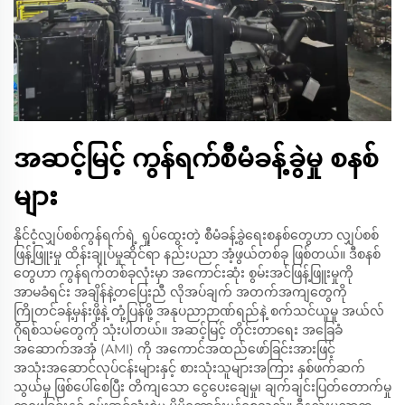
အဆင့်မြင့် ကွန်ရက်စီမံခန့်ခွဲမှု စနစ်
များ
နိုင်ငံ့လျှပ်စစ်ကွန်ရက်ရဲ့ ရှုပ်ထွေးတဲ့ စီမံခန့်ခွဲရေးစနစ်တွေဟာ လျှပ်စစ်
ဖြန့်ဖြူးမှု ထိန်းချုပ်မှုဆိုင်ရာ နည်းပညာ အံ့ဖွယ်တစ်ခု ဖြစ်တယ်။ ဒီစနစ်
တွေဟာ ကွန်ရက်တစ်ခုလုံးမှာ အကောင်းဆုံး စွမ်းအင်ဖြန့်ဖြူးမှုကို
အာမခံရင်း အချိန်နဲ့တပြေးညီ လိုအပ်ချက် အတက်အကျတွေကို
ကြိုတင်ခန့်မှန်းဖို့နဲ့ တုံ့ပြန်ဖို့ အနုပညာဉာဏ်ရည်နဲ့ စက်သင်ယူမှု အယ်လ်
ဂိုရစ်သမ်တွေကို သုံးပါတယ်။ အဆင့်မြင့် တိုင်းတာရေး အခြေခံ
အဆောက်အအုံ (AMI) ကို အကောင်အထည်ဖော်ခြင်းအားဖြင့်
အသုံးအဆောင်လုပ်ငန်းများနှင့် စားသုံးသူများအကြား နှစ်ဖက်ဆက်
သွယ်မှု ဖြစ်ပေါ်စေပြီး တိကျသော ငွေပေးချေမှု၊ ချက်ချင်းပြတ်တောက်မှု