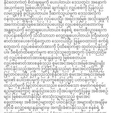
နိုင်လောက်တဲ့ စိတ်ချရမှုကို ပေးပါတယ်၊ ဒေသတွင်း အနှောက်
အယှက်တွေ ဖြစ်ပေါ်တဲ့အခါ ချက်ချင်း လျှပ်စစ်ကို ပြန်လည်
လမ်းညွှန်ဖို့ ခွင့်ပြုပါတယ်။ ဒီဆက်သွယ်မှုက ဒေသအလိုက်
ဝန်ထုပ်ဝေမျှမှုကိုလည်း လုပ်ပေးပြီး အရင်းအမြစ် အသုံးချမှုကို
အကောင်းဆုံးဖြစ်အောင်လုပ်ပေးပြီး လျှပ်စစ်ပြတ်တောက်မှု
အန္တရာယ်ကို လျှော့ချပေးပါတယ်။ စနစ်ရဲ့ စကေးစီးပွားရေးက
လုပ်ငန်းစရိတ်ကို သိသိသာသာ လျှော့ချပေးပါတယ်၊ ကြီးမားတဲ့
ဓာတ်အားပေးစက်ရုံတွေဟာ သေးငယ်ပြီး ဖြန့်ဝေထားတဲ့ စက်ရုံ
တွေထက် လျှပ်စစ်ဓာတ်အားကို ပိုထိရောက်စွာ ထုတ်လုပ်နိုင်လို့
ပါ။ ဒီစရိတ်ထိရောက်မှုက စားသုံးသူတွေအတွက် ပိုမိုတည်ငြိမ်
တဲ့ လျှပ်စစ်ဓာတ်အားစျေးနှုန်းတွေ ဖြစ်စေတယ်။
လျှပ်စစ်ဓာတ်အားစနစ်သည် စွမ်းအင်အရင်းအမြစ်အမျိုးမျိုး
ပါဝင်နိုင်သည့်အတွက် ကြံ့ခိုင်မှုရှိသည်မှာ စွမ်းအင်လုံခြုံမှုကို
မြှင့်တင်ပေးပြီး ပြန်လည်သုံးစွဲနိုင်သော စွမ်းအင်အရင်းအမြစ်
များ၏ ပေါင်းစပ်မှုကို လွယ်ကူစေခြင်းဖြင့် ပတ်ဝန်းကျင်
တည်တံ့မှုကို မြှင့်တင်ပေးသည်။ ခေတ်မီသော စမတ်ဂရစ်စွမ်း
ရည်များကြောင့် ဆန်းပြားသော လိုအပ်ချက်တုံ့ပြန်မှု အစီအစဉ်
များ ဖြစ်ပေါ်လာနိုင်ပြီး စားသုံးသူများသည် စွမ်းအင်
ချွေတာရေး အစီအစဉ်များတွင် ပါဝင်နိုင်ပြီး အများဆုံးအချိန်မ
တိုင်မီ လျှော့စျေးနှုန်းများမှ အကျိုးခံစားနိုင်သည်။ စနစ်ရဲ့ စံ