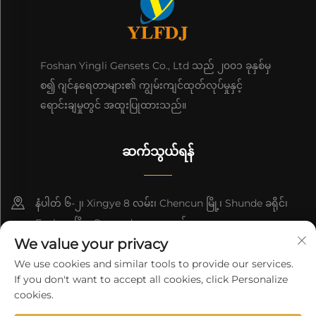
Foshan Yingli Gensets Co., Ltd သည် ၂၀၀၁ ခုနှစ်မှ
စ၍ ဂျင်နရေတာများ၏ ကျွမ်းကျင်ထုတ်လုပ်မှုနှင့်
ရောင်းချမှုတွင် အထူးပြုထားသည်။
ဆက်သွယ်ရန်
နံပါတ် ၆-၂၊ Xingye 8 လမ်း၊ Chencun မြို့၊ Shunde ခရိုင်၊
Foshan မြို့၊ Guangdong၊ တရုတ်။
We value your privacy
8618676517177
We use cookies and similar tools to provide our services.
If you don't want to accept all cookies, click Personalize
[email protected]
cookies.