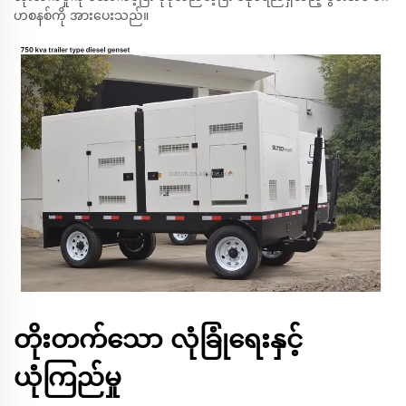
ဟစနစ်ကို အားပေးသည်။
တိုးတက်သော လုံခြုံရေးနှင့်
ယုံကြည်မှု