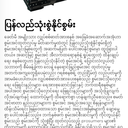
ပြန်လည်သုံးစွဲနိုင်စွမ်း
ခေတ်မီ အမျိုးသား လျှပ်စစ်ဓာတ်အားစနစ် အခြေခံအဆောက်အအုံဟာ
စွမ်းအင်ထုတ်လုပ်မှု မိတ်ဆက်မှုထဲတွင် ပြန်လည်သုံးစွဲနိုင်စွမ်းရှိတဲ့
စွမ်းအင်ရင်းမြစ်တွေကို အဆက်မပြတ် ပေါင်းစပ်နိုင်စွမ်းမှာ ထူးခြားပါ
တယ်။ အဆင့်မြင့် စွမ်းအင် အီလက်ထရောနစ်နဲ့ ရှုပ်ထွေးတဲ့ ထိန်းချုပ်
ရေး စနစ်တွေဟာ ပြန်လည်သုံးနိုင်တဲ့ စွမ်းအင်ရဲ့ ပြောင်းလဲလွယ်တဲ့
သဘာဝကို စီမံခန့်ခွဲကာ လေနဲ့ နေရောင်ခြည်စွမ်းအင် ထုတ်လုပ်မှု
အတက်အကျတွေရှိပေမဲ့လည်း ဂရစ်စနစ်ရဲ့ တည်ငြိမ်တဲ့ လည်ပတ်မှုကို
အာမခံပေးပါတယ်။ လျှပ်စစ်ဓာတ်အားပေးစနစ်သည် စွမ်းအင်သိုလှောင်
ရေး ဖြေရှင်းနည်းများ၊ ရေအားစုဆောင်းခြင်းနှင့် ဘက်ထရီစနစ်များ
အပါအဝင် စွမ်းအင်သိုလှောင်ရေး ဖြေရှင်းနည်းများကို အသုံးပြုလျက်
လိုအပ်ချက်နှင့် ထောက်ပံ့မှုကို ထိရောက်စွာ ဟန်ချက်ညီစေသည်။ စမတ်
အင်ဗာတာ နည်းပညာများက စွမ်းအင် အရည်အသွေး စံနှုန်းများကို
ထိန်းသိမ်းရင်း ဖြန့်ဝေထားသော စွမ်းအင် အရင်းအမြစ်များကို ချောမွေ့
စွာ ပေါင်းစပ်နိုင်သည်။ ဘက်နှစ်ဖက် စွမ်းအင်စီးဆင်းမှုကို ကိုင်တွယ်နိုင်
စွမ်းသည် စွမ်းအင်ကို သုံးစွဲပြီး ထုတ်လုပ်သည့် prosumers များ၏
တိုးတက်မှုကို ထောက်ပံ့ပြီး ပိုမိုတည်တံ့ပြီး ခံနိုင်ရည်ရှိသည့် စွမ်းအင် ဂေ