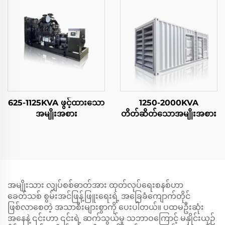
625-1125KVA ဖွင့်ထားသော
1250-2000KVA
အမျိုးအစား
တိတ်ဆိတ်သောအမျိုးအစား
အမျိုးသား လျှပ်စစ်ဓာတ်အား ထုတ်လုပ်ရေးစနစ်ဟာ
ခေတ်သစ် စွမ်းအင်ဖြန့်ဖြူးရေးရဲ့ အခြေခံကျောက်တိုင်
ဖြစ်လာစေတဲ့ အသာစီးများစွာကို ပေးပါတယ်။ ပထမဦးဆုံး
အနေနဲ့ ၎င်းဟာ ၎င်းရဲ့ ဆက်သွယ်မှု သဘာဝကြောင့် မနှိုင်းယှဉ်