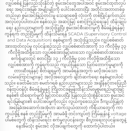
လျှပ်စစ်နဲ့ ပြန်လည်သုံးနိုင်တဲ့ စွမ်းအင်တွေအပါအဝင် စွမ်းအင်ထုတ်လုပ်
ရေး အရင်းအမြစ် အမျိုးမျိုးကို ပေါင်းစပ်ထားပြီး အတိုင်းအတာတစ်ခု
တည်းမှာ စွမ်းအင်ဖြည့်တင်းမှု သေချာစေဖို့ လုံးဝကို တစ်ပြိုင်နက်တည်း
အလုပ်လုပ်ပါတယ်။ စနစ်သည် အဆင့်မြင့် စောင့်ကြည့်ရေးနှင့် ထိန်းချုပ်
ရေး နည်းပညာများကို အသုံးပြုပြီး စွမ်းအင်စီးဆင်းမှုကို စီမံခန့်ခွဲရန်နှင့်
ကွန်ရက် တည်ငြိမ်မှုကို ထိန်းသိမ်းရန် SCADA (Supervisory Control
and Data Acquisition) စနစ်များကို အသုံးပြုသည်။ လျှပ်စစ်ဓာတ်
အားထုတ်လုပ်မှု လုပ်ငန်းစဉ်သည် လျှပ်စစ်ဓာတ်အားကို ၁၁ ကီလိုဗို့မှ ၃၃
ကီလိုဗို့အထိရှိသော လျှပ်စစ်အားမြင့်မားသော လျှပ်စစ်ဓာတ်အားပေး
စက်ရုံများတွင် စတင်ပြီး ၁၃၂ ကီလိုဗို့မှ ၄၀၀ ကီလိုဗို့အထိရှိသော
လျှပ်စစ်အားကို ကွန်ရက်သည် ကျယ်ပြန့်သော ပြတ်တောက်မှုများကို
တားဆီးရန်နှင့် စိတ်ချရမှုကို အာမခံရန်အတွက် မလိုအပ်သော
လမ်းကြောင်းများနှင့် အလိုအလျောက် ချိတ်ဆက်ရေး စနစ်များပါဝင်
သည်။ ခေတ်မီသော စမတ်ဂရစ် နည်းပညာများသည် အချိန်နှင့်တပြေးညီ
ဝန်ထုပ်ဝန်ပိုး စီမံခန့်ခွဲမှုနှင့် ကြိုတင်ခန့်မှန်းထိန်းသိမ်းမှုစွမ်းရည်များဖြင့်
စနစ်၏ ထိရောက်မှုကို မြှင့်တင်ပေးပြီး ပြန်လည်သုံးစွဲနိုင်သော စွမ်းအင်
ရင်းမြစ်များ၏ ပေါင်းစပ်မှုကိုလည်း လွယ်ကူစေသည်။ ဒီကျယ်ပြန့်တဲ့
အခြေခံအဆောက်အအုံဟာ ဆက်သွယ်ထားတဲ့ ကိရိယာတွေကို ကာ
ကွယ်ဖို့နဲ့ စနစ် တည်ငြိမ်မှုကို အာမခံဖို့ တင်းကျပ်တဲ့ ကြိမ်နှုန်းနဲ့ voltage
ပါမစ်တွေကို ထိန်းသိမ်းရင်း စက်မှုလုပ်ငန်းတွေ၊ စီးပွားရေးလုပ်ငန်းတွေနဲ့
နေအိမ်သုံး စွမ်းအင် လိုအပ်ချက်တွေကို ထောက်ပံ့ပါတယ်။