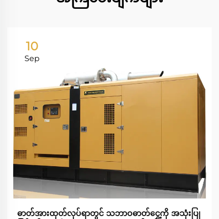
10
Sep
ဓာတ်အားထုတ်လုပ်ရာတွင် သဘာဝဓာတ်ငွေ့ကို အသုံးပြု