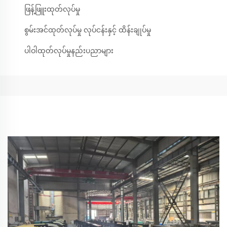
ဖြန့်ဖြူးထုတ်လုပ်မှု
စွမ်းအင်ထုတ်လုပ်မှု လုပ်ငန်းနှင့် ထိန်းချုပ်မှု
ပါဝါထုတ်လုပ်မှုနည်းပညာများ