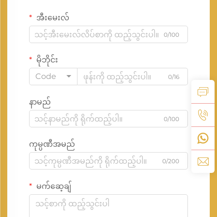
အီးမေးလ်
0/100
မိုဘိုင်း
Code
0/16
နာမည်
0/100
ကုမ္ပဏီအမည်
0/200
မက်ဆေ့ချ်