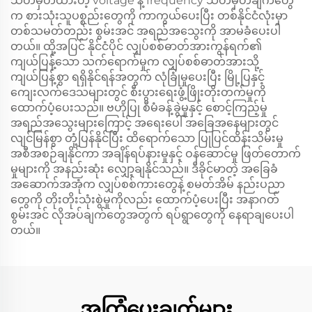
သတ်မှတ်ထားတဲ့ voltage နဲ့ frequency သတ်မှတ်ချက်တွေ
က စားသုံးသူပစ္စည်းတွေကို ကာကွယ်ပေးပြီး တစ်နိုင်ငံလုံးမှာ
တစ်သမတ်တည်း စွမ်းအင် အရည်အသွေးကို အာမခံပေးပါ
တယ်။ ထို့အပြင် နိုင်ငံပိုင် လျှပ်စစ်ဓာတ်အားကွန်ရက်၏
ကျယ်ပြန့်သော သက်ရောက်မှုက လျှပ်စစ်ဓာတ်အားသို့
ကျယ်ပြန့်စွာ ရရှိနိုင်ရန်အတွက် လုံခြုံမှုပေးပြီး မြို့ပြနှင့်
ကျေးလက်ဒေသများတွင် စီးပွားရေးဖွံ့ဖြိုးတိုးတက်မှုကို
ထောက်ပံ့ပေးသည်။ ဗဟိုပြု စီမံခန့်ခွဲမှုနှင့် စောင့်ကြည့်မှု
အရည်အသွေးများကြောင့် အရေးပေါ် အခြေအနေများတွင်
လျင်မြန်စွာ တုံ့ပြန်နိုင်ပြီး ထိရောက်သော ပြုပြင်ထိန်းသိမ်းမှု
အစီအစဉ်ချနိုင်ကာ အချိန်ရပ်နားမှုနှင့် ဝန်ဆောင်မှု ဖြတ်တောက်
မှုများကို အနည်းဆုံး လျှော့ချနိုင်သည်။ ဒီခိုင်မာတဲ့ အခြေခံ
အဆောက်အအုံက လျှပ်စစ်ကားတွေနဲ့ စမတ်အိမ် နည်းပညာ
တွေကို တိုးတိုးသုံးစွဲမှုကိုလည်း ထောက်ပံ့ပေးပြီး အနာဂတ်
စွမ်းအင် လိုအပ်ချက်တွေအတွက် ရပ်ရွာတွေကို နေရာချပေးပါ
တယ်။
အကြံပေးချက်များ