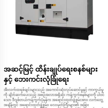
အဆင့်မြင့် ထိန်းချုပ်ရေးစနစ်များ
နှင့် ဘေးကင်းလုံခြုံရေး
အီးလက်ထရစ်ချင်းများသည် အကောင်းဆုံးလုပ်ဆောင်မှုနှင့် ကာကွယ်မှု
ကို ချိတ်ဆက်ပေးသည့် အစဉ်အလာအရှိဆုံး ကန့်ကွက်စနစ်များကို ပါဝင်
သော ဒီဂျစ်တယ်ကန့်ကွက်ပုံမှန်က အရောင်းထုတ်ဖွဲ့စွမ်းအား၊ လက်တွေ့
အချိန်တွင် အရောင်းထုတ်ဖွဲ့စွမ်း၊ လေးမှတ်ကြီးများ၏ အခြား