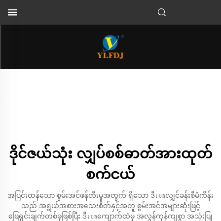
ဒိုင်ဇယ်သုံး လျှပ်စစ်ဓာတ်အားထုတ်
စက်ငယ်
အပြင်းထန်သော စွမ်းအင်ဖန်တီးမှုအတွက် ရှိသော ဒီเซลလျှင်ခန်းစီမံကိန်း
သည် အရွယ်အစားအသေးစိတ်နှင့်အတူ စွမ်းအင်အများဆုံးဖြင့်
ဖြေရှင်းချက်တစ်ခုဖြစ်ပြီး ဒီเซลကျောက်ထဲမှ အလွန်ကုန်ကျစွာ အသုံးပြု