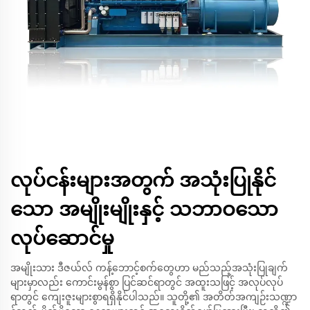
လုပ်ငန်းများအတွက် အသုံးပြုနိုင်
သော အမျိုးမျိုးနှင့် သဘာဝသော
လုပ်ဆောင်မှု
အမျိုးသား ဒီဇယ်လ် ကန့်ဘောင့်စက်တွေဟာ မည်သည့်အသုံးပြုချက်
များမှာလည်း ကောင်းမွန်စွာ ပြင်ဆင်ရာတွင် အထူးသဖြင့် အလုပ်လုပ်
ရာတွင် ကျေးဇူးများစွာရရှိနိုင်ပါသည်။ သူတို့၏ အတိတ်အကျဉ်းသဏ္ဍာ