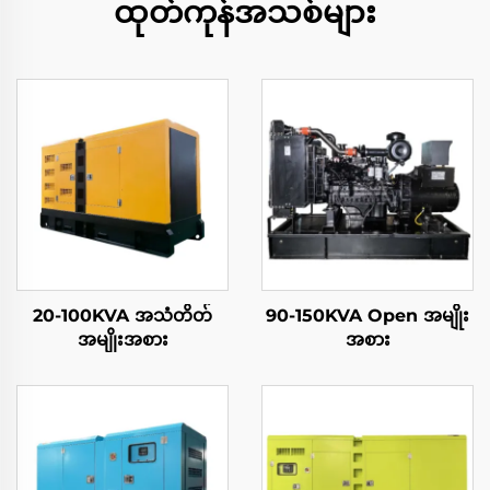
ထုတ်ကုန်အသစ်များ
20-100KVA အသံတိတ်
90-150KVA Open အမျိုး
အမျိုးအစား
အစား