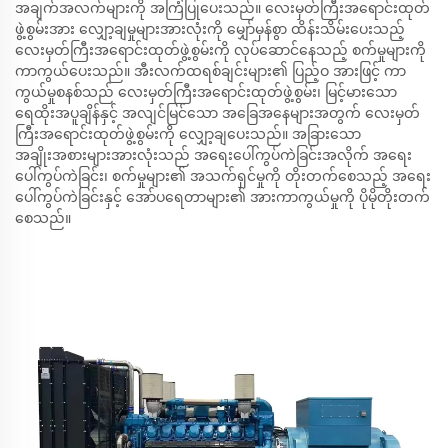
အချက်အလက်များကို အကြံပြုပေးသည်။ လေးမှတ်ကြီးအရောင်းထုတ်
ဖွဲ့စွမ်းအား လျှော့ချမှုများအားလုံးကို မျှော်မှန်စွာ ထိန်းသိမ်းပေးသည့်
လေးမှတ်ကြီးအရောင်းထုတ်ဖွဲ့စွမ်းကို လုပ်ဆောင်နေသည့် စက်မှုများကို
ကာကွယ်ပေးသည်။ အီးလက်ထရစ်ချင်းများ၏ ပြည့်ဝ အားဖြင့် ကာ
ကွယ်မှုစနစ်သည် လေးမှတ်ကြီးအရောင်းထုတ်ဖွဲ့စွမ်း၊ မြင့်မားသော
ရေထိုးအပူချိန်နှင့် အလျင်မြင်သော အခြေအနေများအတွက် လေးမှတ်
ကြီးအရောင်းထုတ်ဖွဲ့စွမ်းကို လျှော့ချပေးသည်။ အခြားသော
အချိုးအစားများအားလုံးသည် အရေးပေါ်ကွပ်ကဲခြင်းအလိုက် အရေး
ပေါ်ကွပ်ကဲခြင်း၊ စက်မှုများ၏ အသက်ရှင်မှုကို တိုးတက်စေသည့် အရေး
ပေါ်ကွပ်ကဲခြင်းနှင့် အော်ပရေတာများ၏ အားကာကွယ်မှုကို ပိုမိုတိုးတက်
စေသည်။