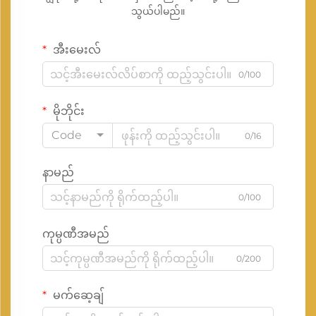
သွယ်ပါမည်။
အီးမေးလ်
0/100
မိုဘိုင်း
Code
0/16
နာမည်
0/100
ကုမ္ပဏီအမည်
0/200
မက်ဆေ့ချ်