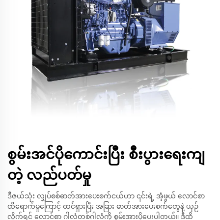
စွမ်းအင်ပိုကောင်းပြီး စီးပွားရေးကျ
တဲ့ လည်ပတ်မှု
ဒီဇယ်သုံး လျှပ်စစ်ဓာတ်အားပေးစက်ငယ်ဟာ ၎င်းရဲ့ အံ့ဖွယ် လောင်စာ
ထိရောက်မှုကြောင့် ထင်ရှားပြီး အခြား ဓာတ်အားပေးစက်တွေနဲ့ ယှဉ်
လိုက်ရင် လောင်စာ ဂါလံတစ်ဂါလံကို စွမ်းအားပိုပေးပါတယ်။ ဒီထိ