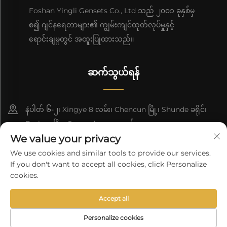
Foshan Yingli Gensets Co., Ltd သည် ၂၀၀၁ ခုနှစ်မှ
စ၍ ဂျင်နရေတာများ၏ ကျွမ်းကျင်ထုတ်လုပ်မှုနှင့်
ရောင်းချမှုတွင် အထူးပြုထားသည်။
ဆက်သွယ်ရန်
နံပါတ် ၆-၂၊ Xingye 8 လမ်း၊ Chencun မြို့၊ Shunde ခရိုင်၊
Foshan မြို့၊ Guangdong၊ တရုတ်။
We value your privacy
8618676517177
We use cookies and similar tools to provide our services.
If you don't want to accept all cookies, click Personalize
[email protected]
cookies.
Accept all
ကော်ပီရှတ် © 2025 ချီးနာ ဖိုးဆန် အင်ဂလိပ် ဂျင်စেတ် ကုမ္ပဏီ လီမိတက်
အားလုံးသော ခွင့်အား ထိန်းသိမ်းထားသည်
လုံခြုံရေးမူဝါဒ
Personalize cookies