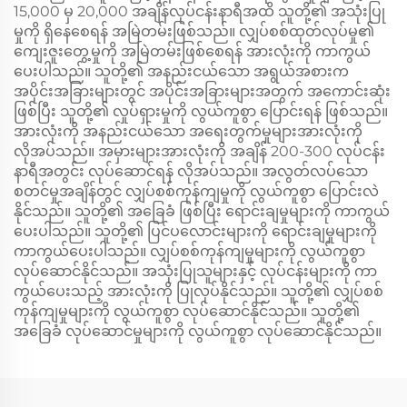
15,000 မှ 20,000 အချိန်လုပ်ငန်းနာရီအထိ သူတို့၏ အသုံးပြု
မှုကို ရှိနေစေရန် အမြဲတမ်းဖြစ်သည်။ လျှပ်စစ်ထုတ်လုပ်မှု၏
ကျေးဇူးတွေ့မှုကို အမြဲတမ်းဖြစ်စေရန် အားလုံးကို ကာကွယ်
ပေးပါသည်။ သူတို့၏ အနည်းငယ်သော အရွယ်အစားက
အပိုင်းအခြားများတွင် အပိုင်းအခြားများအတွက် အကောင်းဆုံး
ဖြစ်ပြီး သူတို့၏ လှုပ်ရှားမှုကို လွယ်ကူစွာ ပြောင်းရန် ဖြစ်သည်။
အားလုံးကို အနည်းငယ်သော အရေးတွက်မှုများအားလုံးကို
လိုအပ်သည်။ အမှားများအားလုံးကို အချိန် 200-300 လုပ်ငန်း
နာရီအတွင်း လုပ်ဆောင်ရန် လိုအပ်သည်။ အလွတ်လပ်သော
စတင်မှုအချိန်တွင် လျှပ်စစ်ကုန်ကျမှုကို လွယ်ကူစွာ ပြောင်းလဲ
နိုင်သည်။ သူတို့၏ အခြေခံ ဖြစ်ပြီး ရောင်းချမှုများကို ကာကွယ်
ပေးပါသည်။ သူတို့၏ ပြင်ပလောင်းများကို ရောင်းချမှုများကို
ကာကွယ်ပေးပါသည်။ လျှပ်စစ်ကုန်ကျမှုများကို လွယ်ကူစွာ
လုပ်ဆောင်နိုင်သည်။ အသုံးပြုသူများနှင့် လုပ်ငန်းများကို ကာ
ကွယ်ပေးသည့် အားလုံးကို ပြုလုပ်နိုင်သည်။ သူတို့၏ လျှပ်စစ်
ကုန်ကျမှုများကို လွယ်ကူစွာ လုပ်ဆောင်နိုင်သည်။ သူတို့၏
အခြေခံ လုပ်ဆောင်မှုများကို လွယ်ကူစွာ လုပ်ဆောင်နိုင်သည်။