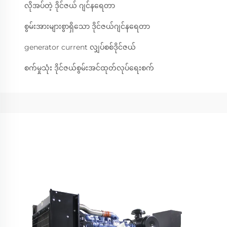
လိုအပ်တဲ့ ဒိုင်ဇယ် ဂျင်နရေတာ
စွမ်းအားများစွာရှိသော ဒိုင်ဇယ်ဂျင်နရေတာ
generator current လျှပ်စစ်ဒိုင်ဇယ်
စက်မှုသုံး ဒိုင်ဇယ်စွမ်းအင်ထုတ်လုပ်ရေးစက်