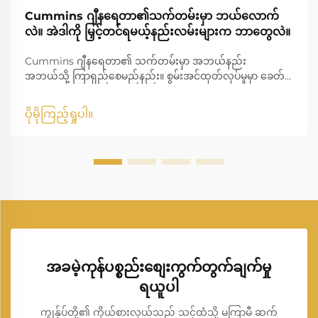
Cummins ဂျီနရေတာ၏သက်တမ်းမှာ ဘယ်လောက်
လဲ။ အဲဒါကို မြှင့်တင်ရမယ့်နည်းလမ်းများက ဘာတွေလဲ။
Cummins ဂျီနရေတာ၏ သက်တမ်းမှာ အဘယ်နည်း
အဘယ်သို့ ကြာရှည်စေမည်နည်း။ စွမ်းအင်ထုတ်လုပ်မှုမှာ ခေတ်မှီ
ဘဝတွင် အဓိက အခန်းကဏ္ဍမှ ပါဝင်ပြီး အိမ်များ၊ စီးပွားရေး
လုပ်ငန်းများ၊ ကျန်းမာရေးစောင့်ရှောက်မှု အဖွဲ့အစည်းများ၊ စက်မှု
ပိုမိုကြည့်ရှုပါ။
လုပ်ငန်းများကို ရပ်ဆိုင်းမှုမရှိ ဆက်လက်လည်ပတ်နေစေရန်
သေချာစေပါသည်။ အများ...
အခမဲ့ကုန်ပစ္စည်းစျေးကွက်တွက်ချက်မှု
ရယူပါ
ကျွန်ုပ်တို့၏ ကိုယ်စားလှယ်သည် သင့်ထံသို့ မကြာမီ ဆက်