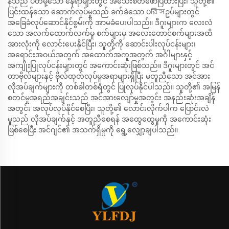
န်သည် ပိတ်မို့သော နေရာများတွင် အသေးစိတ်ဖော်ပြထားပြီး၊ သူတို့၏
ပြင်းထန်သော ဆောက်လုပ်မှုသည် ခက်ခဲသော ပরিসဥပ်များတွင်
အခြေခံလုပ်ဆောင်နိုင်စွမ်းကို အာမခံပေးပါသည်။ ဒီဂူးများက လေးလံ
သော အလက်ထောက်လက်မှု စက်များမှ အလေးတောင်စက်များအထိ
အားလုံးကို လောင်းပေးနိုင်ပြီး၊ သူတို့ကို ဆောင်းပါးလုပ်ငန်းများ၊
အရောင်းအဝယ်အတွက် အထောက်အကူအတွက် အင်္ဂါများနှင့်
အကျိုးပြုလုပ်ငန်းများတွင် အကောင်းဆုံးဖြစ်သည်။ ဒီဂူးများတွင် အင်
တာဗိုလ်များနှင့် ဗိုလ်ထုတ်လုပ်မှုအရာများရှိပြီး မတူညီသော အင်အား
လိုအပ်ချက်များကို တစ်ခါတစ်ရံတွင် ပြုလုပ်နိုင်ပါသည်။ သူတို့၏ အမြန်
စတင်မှုအရည်အချင်းသည် အင်အားလျော်မှုအတွင်း အနည်းဆုံးအချိန်
အတွင်း အလုပ်လုပ်နိုင်စေပြီး၊ သူတို့၏ လောင်းလိုက်ပါက ပြောင်းလဲ
မှုသည် လိုအပ်ချက်နှင့် အတူညီစေရန် အထွေထွေမှုကို အကောင်းဆုံး
ဖြစ်စေပြီး အင်ဂျင်၏ အသက်ရှိမှုကို ရွေ့လျှော့ချပါသည်။