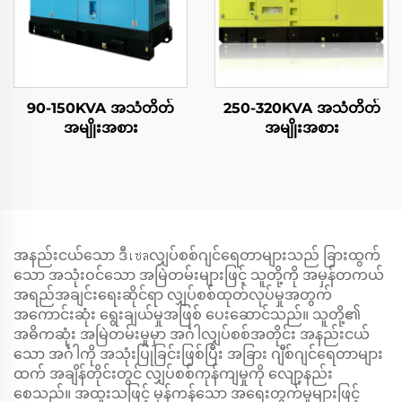
90-150KVA အသံတိတ်
250-320KVA အသံတိတ်
အမျိုးအစား
အမျိုးအစား
အနည်းငယ်သော ဒီเซลလျှပ်စစ်ဂျင်ရေတာများသည် ခြားထွက်
သော အသုံးဝင်သော အမြဲတမ်းများဖြင့် သူတို့ကို အမှန်တကယ်
အရည်အချင်းရေးဆိုင်ရာ လျှပ်စစ်ထုတ်လုပ်မှုအတွက်
အကောင်းဆုံး ရွေးချယ်မှုအဖြစ် ပေးဆောင်သည်။ သူတို့၏
အဓိကဆုံး အမြဲတမ်းမှုမှာ အင်္ဂါလျှပ်စစ်အတိုင်း အနည်းငယ်
သော အင်္ဂါကို အသုံးပြုခြင်းဖြစ်ပြီး အခြား ဂျီစ်ဂျင်ရေတာများ
ထက် အချိန်တိုင်းတွင် လျှပ်စစ်ကုန်ကျမှုကို လျော့နည်း
စေသည်။ အထူးသဖြင့် မှန်ကန်သော အရေးတွက်မှုများဖြင့်