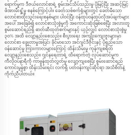
ရောက်မှုက ဒီဇယ်လောင်စာရဲ့ စွမ်းအင်သိပ်သည်းမှု ပိုမြင့်ပြီး အဆင့်မြင့်
ဖိအားမီးရှို့မှု စနစ်ကြောင့်ပါ။ ခေတ်သစ်စက်ရုံများတွင် ခေတ်မီသော
လောင်စာထိုးသွင်းရေးစနစ်များ ပါဝင်ပြီး ဝန်ထုပ်ဝန်ထုပ်လိုအပ်ချက်များ
အပေါ် အခြေခံ၍ လောင်စာသုံးစွဲမှုကို အကောင်းဆုံးဖြစ်စေပြီး အလားတူ
စွမ်းဆောင်ရည်ရှိ ဓာတ်ဆီထုတ်စက်များနှင့် ယှဉ်လျှင် လောင်စာသုံးစွဲမှု
၃၀% အထိ လျော့နည်းစေသည်။ စီးပွားရေး အကျိုးကျေးဇူးများမှာ
လောင်စာ ချွေတာမှုအပြင်၊ ခိုင်မာသော အင်ဂျင်ဒီဇိုင်းနှင့် ပိုရှည်သော
ဝန်ဆောင်မှု ကြားကာလများကြောင့် ထိန်းသိမ်းမှု ကုန်ကျစရိတ်
လျော့နည်းစေသည်။ ဂျင်နရေတာရဲ့ ထိရောက်တဲ့ လုပ်ဆောင်မှုက
ကီလိုဝပ်နာရီကို ကာဗွန်ထုတ်လွှတ်မှု လျော့ကျစေပြီး စွမ်းဆောင်ရည်
ကောင်းမွန်စွာ ထိန်းသိမ်းရင်း လက်ရှိ ပတ်ဝန်းကျင်ဆိုင်ရာ အသိစိတ်နဲ့
ကိုက်ညီပါတယ်။