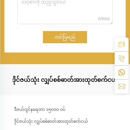
0/1000
တင်ပြမည်
ဒိုင်ဇယ်သုံး လျှပ်စစ်ဓာတ်အားထုတ်စက်ငယ်
ဒီဇယ်ဂျင်နရေတာ ၁၅၀၀၀ ဝပ်
ဒိုင်ဇယ်သုံး လျှပ်စစ်ဓာတ်အားထုတ်စက်ငယ်