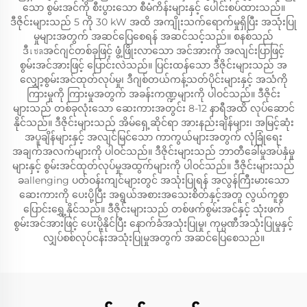
သော စွမ်းအင်ကို စီးပွားသော စီမံကိန်းများနှင့် ပေါင်းစပ်ထားသည်။
ဒီဇိုင်းများသည် 5 ကို 30 kW အထိ အကျိုးသက်ရောက်မှုရှိပြီး အသုံးပြု
မှုများအတွက် အဆင်ပြေစေရန် အဆင်သင့်သည်။ စနစ်သည်
ဒီเซลအင်ဂျင်တစ်ခုဖြင့် ဖွံ့ဖြိုးလာသော အင်အားကို အလျင်းပြာဖြင့်
စွမ်းအင်အားဖြင့် ပြောင်းလဲသည်။ ပြင်းထန်သော ဒီဇိုင်းများသည် အ
လျှော့စွမ်းအင်ထုတ်လုပ်မှု၊ ဒီဂျစ်တယ်ကန့်သတ်ပိုင်းများနှင့် အသံကို
ကြားမှုကို ကြားမှုအတွက် အခန်းကဏ္ဍများကို ပါဝင်သည်။ ဒီဇိုင်း
များသည် တစ်ခုလုံးသော ဆေးကားအတွင်း 8-12 နာရီအထိ လုပ်ဆောင်
နိုင်သည်။ ဒီဇိုင်းများသည် အိမ်ရှေ့ဆိုင်ရာ အားနည်းချိန်များ၊ အမြင့်ဆုံး
အပူချိန်များနှင့် အလျင်မြင်သော ကာကွယ်များအတွက် လုံခြုံရေး
အချက်အလက်များကို ပါဝင်သည်။ ဒီဇိုင်းများသည် ဘာတီခေါ်မှုအပ်နှံမှု
များနှင့် စွမ်းအင်ထုတ်လုပ်မှုအထွက်များကို ပါဝင်သည်။ ဒီဇိုင်းများသည်
ခallenging ပတ်ဝန်းကျင်များတွင် အသုံးပြုရန် အလွန်ကြီးမားသော
ဆေးကားကို ပေးပို့ပြီး အရွယ်အစားအသေးစိတ်နှင့်အတူ လွယ်ကူစွာ
ပြောင်းရွှေ့နိုင်သည်။ ဒီဇိုင်းများသည် တစ်ဖက်စွမ်းအင်နှင့် သုံးဖက်
စွမ်းအင်အားဖြင့် ပေးပို့နိုင်ပြီး နောက်ခံအသုံးပြုမှု၊ ကုမ္ပဏီအသုံးပြုမှုနှင့်
လျှပ်စစ်လုပ်ငန်းအသုံးပြုမှုအတွက် အဆင်ပြေစေသည်။