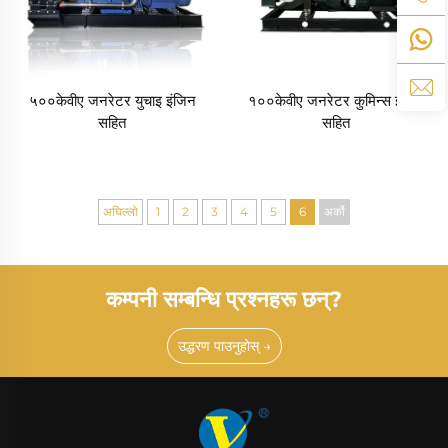
५००केवीए जनरेटर युचाइ इंजिन
१००केवीए जनरेटर कुमिन्स इंजिन
सहित
सहित
अघिल्लो
1
2
3
4
5
6
अर्को
कम्पनी सम्बन्धि प्रश्नहरू छन्?
उद्धरण पाउनुहोस् →