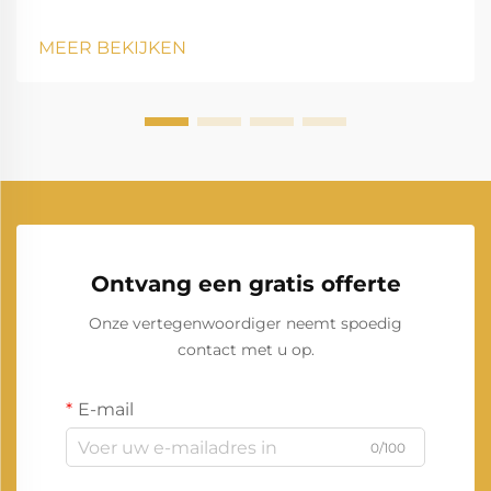
speelt een essentiële rol in het moderne leven en
zorgt ervoor dat huishoudens, bedrijven,
MEER BEKIJKEN
zorginstellingen en industrieën zonder onderbreking
kunnen blijven functioneren. Onder de man...
Ontvang een gratis offerte
Onze vertegenwoordiger neemt spoedig
contact met u op.
E-mail
0/100