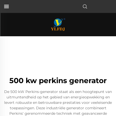
500 kw perkins generator
De 500 kW Perkins-generator staat als een hoogtepunt van
uitmuntendheid op het gebied van energieopwekking en
levert robuuste en betrouwbare prestaties voor veeleisende
toepassingen. Deze industriële generator combineert
Perkins' gerenommeerde techniek met geavanceerde