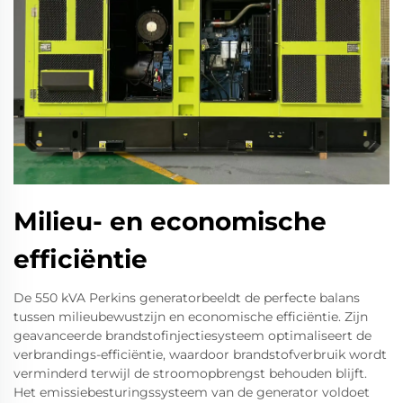
Milieu- en economische
efficiëntie
De 550 kVA Perkins generatorbeeldt de perfecte balans
tussen milieubewustzijn en economische efficiëntie. Zijn
geavanceerde brandstofinjectiesysteem optimaliseert de
verbrandings-efficiëntie, waardoor brandstofverbruik wordt
verminderd terwijl de stroomopbrengst behouden blijft.
Het emissiebesturingssysteem van de generator voldoet