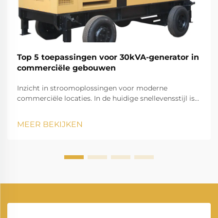
Top 5 toepassingen voor 30kVA-generator in
commerciële gebouwen
Inzicht in stroomoplossingen voor moderne
commerciële locaties. In de huidige snellevensstijl is
het handhaven van een consistente
stroomvoorziening cruciaal voor commerciële
MEER BEKIJKEN
bedrijfsactiviteiten. Een 30kVA-generator fungeert als
een betrouwbare back-upstroomoplossing die kan...