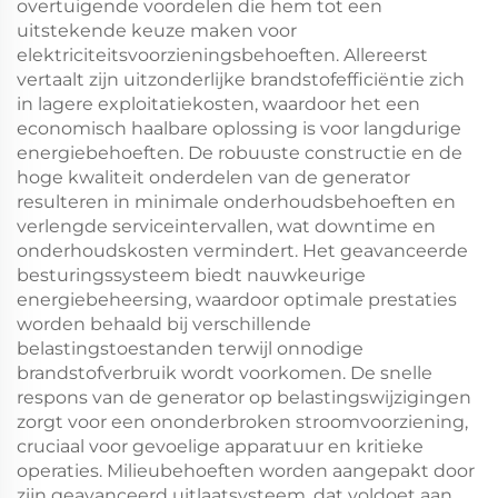
overtuigende voordelen die hem tot een
uitstekende keuze maken voor
elektriciteitsvoorzieningsbehoeften. Allereerst
vertaalt zijn uitzonderlijke brandstofefficiëntie zich
in lagere exploitatiekosten, waardoor het een
economisch haalbare oplossing is voor langdurige
energiebehoeften. De robuuste constructie en de
hoge kwaliteit onderdelen van de generator
resulteren in minimale onderhoudsbehoeften en
verlengde serviceintervallen, wat downtime en
onderhoudskosten vermindert. Het geavanceerde
besturingssysteem biedt nauwkeurige
energiebeheersing, waardoor optimale prestaties
worden behaald bij verschillende
belastingstoestanden terwijl onnodige
brandstofverbruik wordt voorkomen. De snelle
respons van de generator op belastingswijzigingen
zorgt voor een ononderbroken stroomvoorziening,
cruciaal voor gevoelige apparatuur en kritieke
operaties. Milieubehoeften worden aangepakt door
zijn geavanceerd uitlaatsysteem, dat voldoet aan