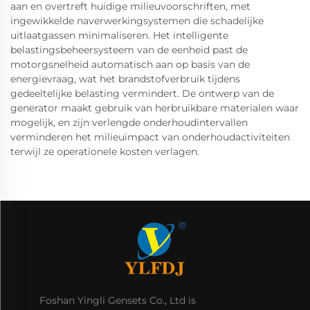
aan en overtreft huidige milieuvoorschriften, met
ingewikkelde naverwerkingsystemen die schadelijke
uitlaatgassen minimaliseren. Het intelligente
belastingsbeheersysteem van de eenheid past de
motorgsnelheid automatisch aan op basis van de
energievraag, wat het brandstofverbruik tijdens
gedeeltelijke belasting vermindert. De ontwerp van de
generator maakt gebruik van herbruikbare materialen waar
mogelijk, en zijn verlengde onderhoudintervallen
verminderen het milieuimpact van onderhoudactiviteiten
terwijl ze operationele kosten verlagen.
Foshan Yingli Gensets Co., Ltd is