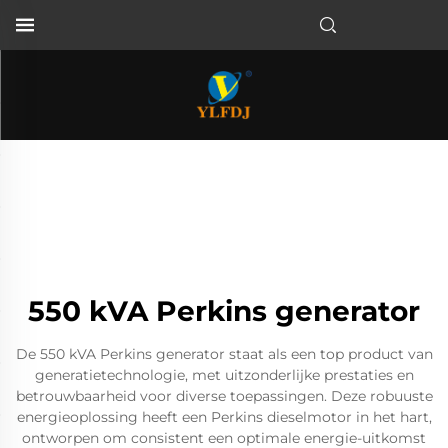
550 kVA Perkins generator
De 550 kVA Perkins generator staat als een top product van
generatietechnologie, met uitzonderlijke prestaties en
betrouwbaarheid voor diverse toepassingen. Deze robuuste
energieoplossing heeft een Perkins dieselmotor in het hart,
ontworpen om consistent een optimale energie-uitkomst