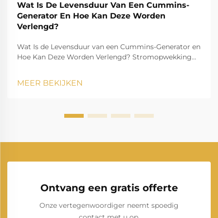
Wat Is De Levensduur Van Een Cummins-
Generator En Hoe Kan Deze Worden
Verlengd?
Wat Is de Levensduur van een Cummins-Generator en
Hoe Kan Deze Worden Verlengd? Stromopwekking
speelt een essentiële rol in het moderne leven en
zorgt ervoor dat huishoudens, bedrijven,
MEER BEKIJKEN
zorginstellingen en industrieën zonder onderbreking
kunnen blijven functioneren. Onder de man...
Ontvang een gratis offerte
Onze vertegenwoordiger neemt spoedig
contact met u op.