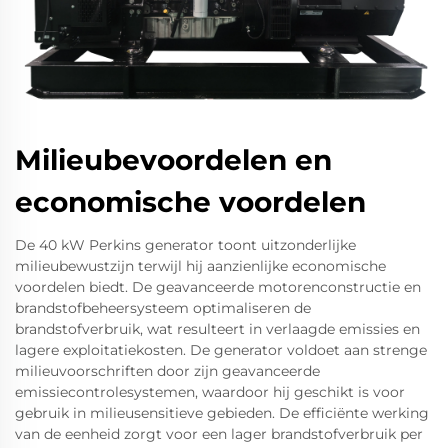
Milieubevoordelen en
economische voordelen
De 40 kW Perkins generator toont uitzonderlijke
milieubewustzijn terwijl hij aanzienlijke economische
voordelen biedt. De geavanceerde motorenconstructie en
brandstofbeheersysteem optimaliseren de
brandstofverbruik, wat resulteert in verlaagde emissies en
lagere exploitatiekosten. De generator voldoet aan strenge
milieuvoorschriften door zijn geavanceerde
emissiecontrolesystemen, waardoor hij geschikt is voor
gebruik in milieusensitieve gebieden. De efficiënte werking
van de eenheid zorgt voor een lager brandstofverbruik per