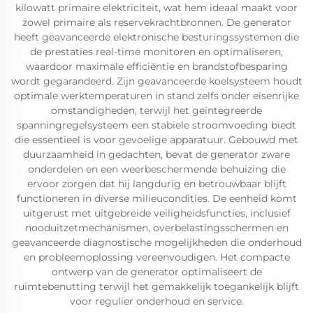
kilowatt primaire elektriciteit, wat hem ideaal maakt voor
zowel primaire als reservekrachtbronnen. De generator
heeft geavanceerde elektronische besturingssystemen die
de prestaties real-time monitoren en optimaliseren,
waardoor maximale efficiëntie en brandstofbesparing
wordt gegarandeerd. Zijn geavanceerde koelsysteem houdt
optimale werktemperaturen in stand zelfs onder eisenrijke
omstandigheden, terwijl het geïntegreerde
spanningregelsysteem een stabiele stroomvoeding biedt
die essentieel is voor gevoelige apparatuur. Gebouwd met
duurzaamheid in gedachten, bevat de generator zware
onderdelen en een weerbeschermende behuizing die
ervoor zorgen dat hij langdurig en betrouwbaar blijft
functioneren in diverse milieucondities. De eenheid komt
uitgerust met uitgebreide veiligheidsfuncties, inclusief
nooduitzetmechanismen, overbelastingsschermen en
geavanceerde diagnostische mogelijkheden die onderhoud
en probleemoplossing vereenvoudigen. Het compacte
ontwerp van de generator optimaliseert de
ruimtebenutting terwijl het gemakkelijk toegankelijk blijft
voor regulier onderhoud en service.