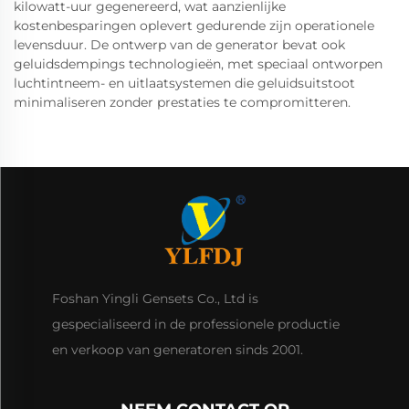
kilowatt-uur gegenereerd, wat aanzienlijke
kostenbesparingen oplevert gedurende zijn operationele
levensduur. De ontwerp van de generator bevat ook
geluidsdempings technologieën, met speciaal ontworpen
luchtintneem- en uitlaatsystemen die geluidsuitstoot
minimaliseren zonder prestaties te compromitteren.
Foshan Yingli Gensets Co., Ltd is
gespecialiseerd in de professionele productie
en verkoop van generatoren sinds 2001.