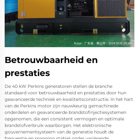
Betrouwbaarheid en
prestaties
De 40 kW Perkins generatoren stellen de branche
standaard voor betrouwbaarheid en prestaties door hun
geavanceerde techniek en kwaliteitsconstructie. In het hart
van de Perkins motor zijn nauwkeurig gemachinede
onderdelen en geavanceerde brandstofinjectiesystemen
opgenomen, die een consistent vermogen en optimale
brandstofverbruik waarborgen. Het elektronische
gouvernementsysteem van de generatie houdt de
frequentie en spanning stabiel onder variërende