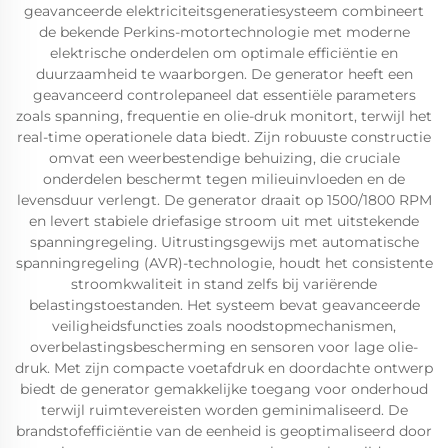
geavanceerde elektriciteitsgeneratiesysteem combineert
de bekende Perkins-motortechnologie met moderne
elektrische onderdelen om optimale efficiëntie en
duurzaamheid te waarborgen. De generator heeft een
geavanceerd controlepaneel dat essentiële parameters
zoals spanning, frequentie en olie-druk monitort, terwijl het
real-time operationele data biedt. Zijn robuuste constructie
omvat een weerbestendige behuizing, die cruciale
onderdelen beschermt tegen milieuinvloeden en de
levensduur verlengt. De generator draait op 1500/1800 RPM
en levert stabiele driefasige stroom uit met uitstekende
spanningregeling. Uitrustingsgewijs met automatische
spanningregeling (AVR)-technologie, houdt het consistente
stroomkwaliteit in stand zelfs bij variërende
belastingstoestanden. Het systeem bevat geavanceerde
veiligheidsfuncties zoals noodstopmechanismen,
overbelastingsbescherming en sensoren voor lage olie-
druk. Met zijn compacte voetafdruk en doordachte ontwerp
biedt de generator gemakkelijke toegang voor onderhoud
terwijl ruimtevereisten worden geminimaliseerd. De
brandstofefficiëntie van de eenheid is geoptimaliseerd door