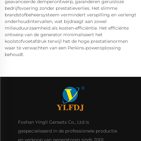
geavanceerde demperontwerp, garanderen geruisloze
bedrijfsvoering zonder prestatieverlies. Het slimme
brandstofbeheersysteem vermindert verspilling en verlengt
onderhoudintervallen, wat bijdraagt aan zowel
milieuduurzaamheid als kosten-efficiëntie. Het efficiënte
ontwerp van de generator minimaliseert het
koolstofvoetafdruk terwijl het de hoge prestatienormen
waar te verwachten van een Perkins-poweroplossing
behoudt.
Foshan Yingli Gensets Co., Ltd is
gespecialiseerd in de professionele productie
en verkoop van generatoren sinds 2001.