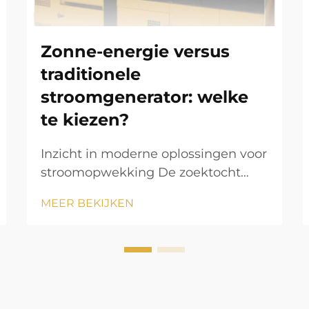
Zonne-energie versus
traditionele
stroomgenerator: welke
te kiezen?
Inzicht in moderne oplossingen voor
stroomopwekking De zoektocht
naar betrouwbare
MEER BEKIJKEN
stroomopwekking is steeds
belangrijker geworden in onze
energie-afhankelijke wereld. Of u nu
een stroomvoorziening op stand-by
zoekt voor uw huis of duurzame
energieoplossingen wilt, het