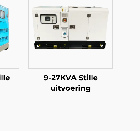
lle
9-27KVA Stille
uitvoering