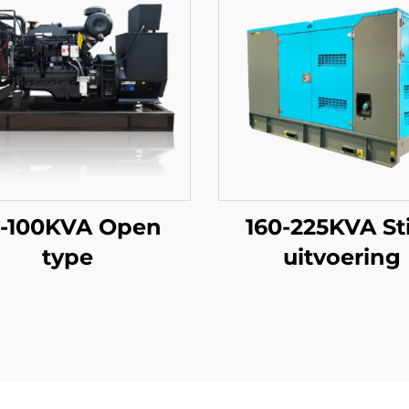
-100KVA Open
160-225KVA Sti
type
uitvoering