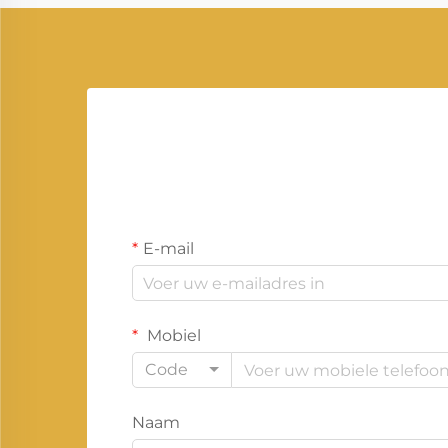
de man...
E-mail
Mobiel
Code
Naam