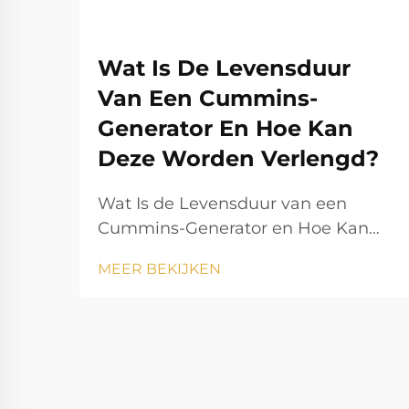
Wat Is De Levensduur
Van Een Cummins-
Generator En Hoe Kan
Deze Worden Verlengd?
Wat Is de Levensduur van een
Cummins-Generator en Hoe Kan
Deze Worden Verlengd?
MEER BEKIJKEN
Stromopwekking speelt een
essentiële rol in het moderne leven
en zorgt ervoor dat huishoudens,
bedrijven, zorginstellingen en
industrieën zonder onderbreking
kunnen blijven functioneren. Onder