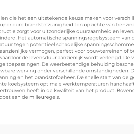
delen die het een uitstekende keuze maken voor versch
uperieure brandstofzuinigheid ten opzichte van benzine-
nstructie zorgt voor uitzonderlijke duurzaamheid en lev
minderd. Het automatische spanningsregelsysteem van d
ratuur tegen potentieel schadelijke spanningsschomm
 aanzienlijke vermogen, perfect voor bouwterreinen of b
aardoor de levensduur aanzienlijk wordt verlengd. De v
fasige toepassingen. De weerbestendige behuizing besc
uwbare werking onder verschillende omstandigheden. 
ng en het brandstofbeheer. De snelle start van de gen
ciënte koelsysteem optimale werktemperaturen handhaaft
ertrouwen heeft in de kwaliteit van het product. Boven
doet aan de milieuregels.