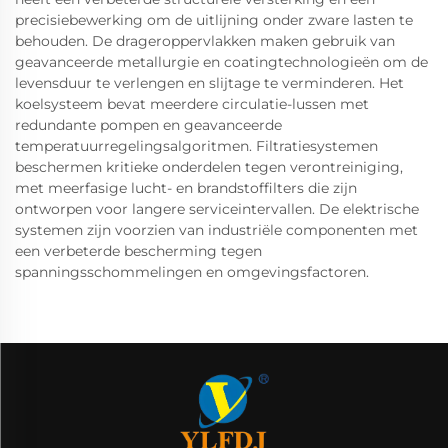
precisiebewerking om de uitlijning onder zware lasten te
behouden. De drageroppervlakken maken gebruik van
geavanceerde metallurgie en coatingtechnologieën om de
levensduur te verlengen en slijtage te verminderen. Het
koelsysteem bevat meerdere circulatie-lussen met
redundante pompen en geavanceerde
temperatuurregelingsalgoritmen. Filtratiesystemen
beschermen kritieke onderdelen tegen verontreiniging,
met meerfasige lucht- en brandstoffilters die zijn
ontworpen voor langere serviceintervallen. De elektrische
systemen zijn voorzien van industriële componenten met
een verbeterde bescherming tegen
spanningsschommelingen en omgevingsfactoren.