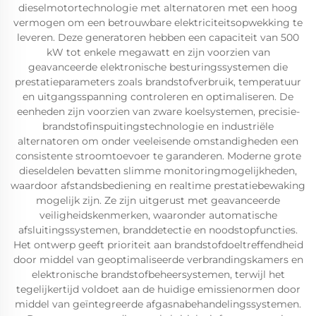
dieselmotortechnologie met alternatoren met een hoog
vermogen om een betrouwbare elektriciteitsopwekking te
leveren. Deze generatoren hebben een capaciteit van 500
kW tot enkele megawatt en zijn voorzien van
geavanceerde elektronische besturingssystemen die
prestatieparameters zoals brandstofverbruik, temperatuur
en uitgangsspanning controleren en optimaliseren. De
eenheden zijn voorzien van zware koelsystemen, precisie-
brandstofinspuitingstechnologie en industriële
alternatoren om onder veeleisende omstandigheden een
consistente stroomtoevoer te garanderen. Moderne grote
dieseldelen bevatten slimme monitoringmogelijkheden,
waardoor afstandsbediening en realtime prestatiebewaking
mogelijk zijn. Ze zijn uitgerust met geavanceerde
veiligheidskenmerken, waaronder automatische
afsluitingssystemen, branddetectie en noodstopfuncties.
Het ontwerp geeft prioriteit aan brandstofdoeltreffendheid
door middel van geoptimaliseerde verbrandingskamers en
elektronische brandstofbeheersystemen, terwijl het
tegelijkertijd voldoet aan de huidige emissienormen door
middel van geïntegreerde afgasnabehandelingssystemen.