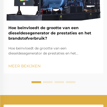
Hoe beïnvloedt de grootte van een
dieseldesegenerator de prestaties en het
brandstofverbruik?
Hoe beïnvloedt de grootte van een
dieseldesegenerator de prestaties en het
brandstofverbruik? De dieseldesegenerator is een van
de meest betrouwbare energieoplossingen in
MEER BEKIJKEN
moderne industrieën, woonomgevingen en
toepassingen buiten het net. Het levert reserve
elektriciteit...