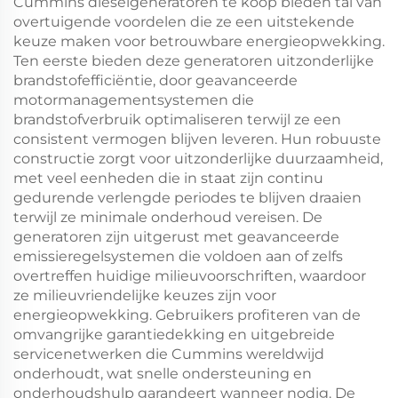
Cummins dieselgeneratoren te koop bieden tal van
overtuigende voordelen die ze een uitstekende
keuze maken voor betrouwbare energieopwekking.
Ten eerste bieden deze generatoren uitzonderlijke
brandstofefficiëntie, door geavanceerde
motormanagementsystemen die
brandstofverbruik optimaliseren terwijl ze een
consistent vermogen blijven leveren. Hun robuuste
constructie zorgt voor uitzonderlijke duurzaamheid,
met veel eenheden die in staat zijn continu
gedurende verlengde periodes te blijven draaien
terwijl ze minimale onderhoud vereisen. De
generatoren zijn uitgerust met geavanceerde
emissieregelsystemen die voldoen aan of zelfs
overtreffen huidige milieuvoorschriften, waardoor
ze milieuvriendelijke keuzes zijn voor
energieopwekking. Gebruikers profiteren van de
omvangrijke garantiedekking en uitgebreide
servicenetwerken die Cummins wereldwijd
onderhoudt, wat snelle ondersteuning en
onderhoudshulp garandeert wanneer nodig. De