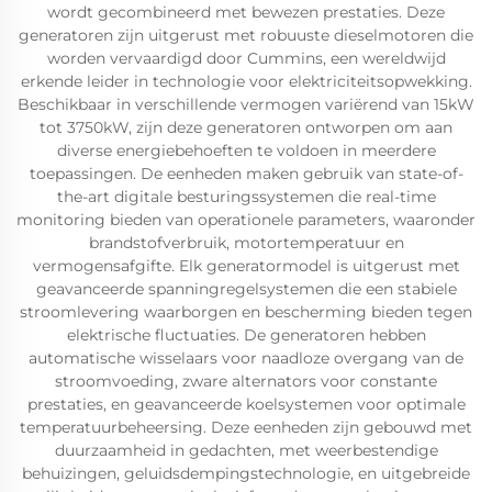
wordt gecombineerd met bewezen prestaties. Deze
generatoren zijn uitgerust met robuuste dieselmotoren die
worden vervaardigd door Cummins, een wereldwijd
erkende leider in technologie voor elektriciteitsopwekking.
Beschikbaar in verschillende vermogen variërend van 15kW
tot 3750kW, zijn deze generatoren ontworpen om aan
diverse energiebehoeften te voldoen in meerdere
toepassingen. De eenheden maken gebruik van state-of-
the-art digitale besturingssystemen die real-time
monitoring bieden van operationele parameters, waaronder
brandstofverbruik, motortemperatuur en
vermogensafgifte. Elk generatormodel is uitgerust met
geavanceerde spanningregelsystemen die een stabiele
stroomlevering waarborgen en bescherming bieden tegen
elektrische fluctuaties. De generatoren hebben
automatische wisselaars voor naadloze overgang van de
stroomvoeding, zware alternators voor constante
prestaties, en geavanceerde koelsystemen voor optimale
temperatuurbeheersing. Deze eenheden zijn gebouwd met
duurzaamheid in gedachten, met weerbestendige
behuizingen, geluidsdempingstechnologie, en uitgebreide