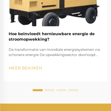
Hoe beïnvloedt hernieuwbare energie de
stroomopwekking?
De transformatie van mondiale energiesystemen via
schonere energie De opwekkingssector doorloopt
momenteel een opmerkelijke transformatie,
aangezien hernieuwbare energie onze manier van
MEER BEKIJKEN
elektriciteit opwekken en verbruiken verandert. Deze
transitie vormt een van de meest significante
veranderingen in de energievoorziening ooit.