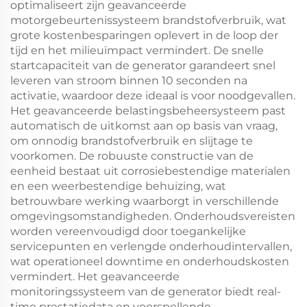
optimaliseert zijn geavanceerde
motorgebeurtenissysteem brandstofverbruik, wat
grote kostenbesparingen oplevert in de loop der
tijd en het milieuïmpact vermindert. De snelle
startcapaciteit van de generator garandeert snel
leveren van stroom binnen 10 seconden na
activatie, waardoor deze ideaal is voor noodgevallen.
Het geavanceerde belastingsbeheersysteem past
automatisch de uitkomst aan op basis van vraag,
om onnodig brandstofverbruik en slijtage te
voorkomen. De robuuste constructie van de
eenheid bestaat uit corrosiebestendige materialen
en een weerbestendige behuizing, wat
betrouwbare werking waarborgt in verschillende
omgevingsomstandigheden. Onderhoudsvereisten
worden vereenvoudigd door toegankelijke
servicepunten en verlengde onderhoudintervallen,
wat operationeel downtimе en onderhoudskosten
vermindert. Het geavanceerde
monitoringssysteem van de generator biedt real-
time prestatiedata en voorspellende