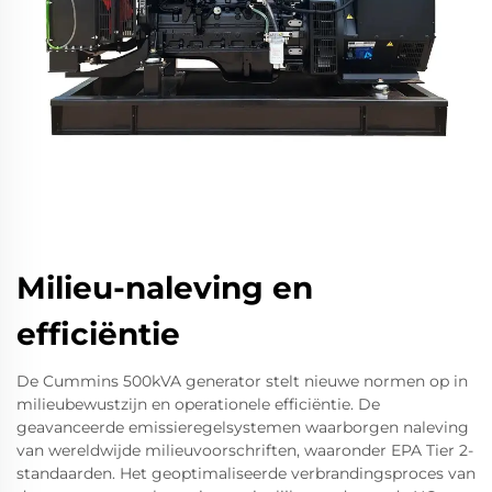
Milieu-naleving en
efficiëntie
De Cummins 500kVA generator stelt nieuwe normen op in
milieubewustzijn en operationele efficiëntie. De
geavanceerde emissieregelsystemen waarborgen naleving
van wereldwijde milieuvoorschriften, waaronder EPA Tier 2-
standaarden. Het geoptimaliseerde verbrandingsproces van