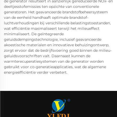
de generator resulteert in aanzienlijk gereduceerde NOx- en
deeltjesstofemissies ten opzichte van conventionele
generatoren. Het geavanceerde brandstofbeheersysteem
van de eenheid handhaaft optimale brandstof-
luchtverhoudingen bij verschillende belastingstoestanden,
wat efficiëntie maximaliseert terwijl het milieueffect
minimaliseert. De geïntegreerde
geluidsdempingstechnologie, inclusief geavanceerde
akoestische materialen en innovatieve behuizingontwerp,
zorgt ervoor dat de bedrijfsvoering goed binnen de milieu-
geluidsvoorschriften valt. Daarnaast kunnen de
warmterecuperatiesystemen van de generator worden
gebruikt voor co-generatieapplicaties, wat de algemene
energieëfficiëntie verder verbetert.