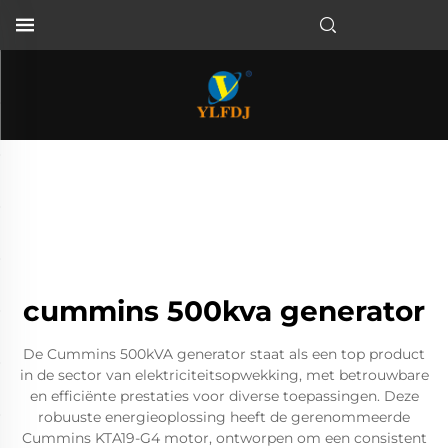
cummins 500kva generator
De Cummins 500kVA generator staat als een top product
in de sector van elektriciteitsopwekking, met betrouwbare
en efficiënte prestaties voor diverse toepassingen. Deze
robuuste energieoplossing heeft de gerenommeerde
Cummins KTA19-G4 motor, ontworpen om een consistent