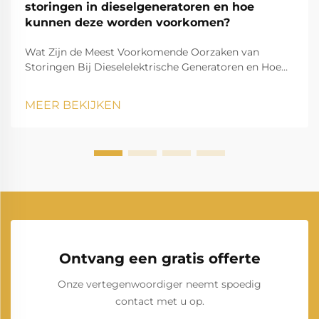
storingen in dieselgeneratoren en hoe
kunnen deze worden voorkomen?
Wat Zijn de Meest Voorkomende Oorzaken van
Storingen Bij Dieselelektrische Generatoren en Hoe
Kunnen Deze Worden Voorkomen? Een
dieselelektrische generator is een van de meest
MEER BEKIJKEN
betrouwbare bronnen van back-up- en primaire
stroom in de industrie, appartementencomplexen,
zorginstellingen, datacenters, bouw...
Ontvang een gratis offerte
Onze vertegenwoordiger neemt spoedig
contact met u op.