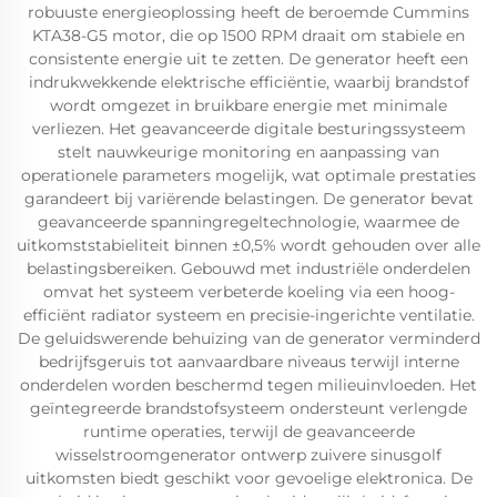
robuuste energieoplossing heeft de beroemde Cummins
KTA38-G5 motor, die op 1500 RPM draait om stabiele en
consistente energie uit te zetten. De generator heeft een
indrukwekkende elektrische efficiëntie, waarbij brandstof
wordt omgezet in bruikbare energie met minimale
verliezen. Het geavanceerde digitale besturingssysteem
stelt nauwkeurige monitoring en aanpassing van
operationele parameters mogelijk, wat optimale prestaties
garandeert bij variërende belastingen. De generator bevat
geavanceerde spanningregeltechnologie, waarmee de
uitkomststabieliteit binnen ±0,5% wordt gehouden over alle
belastingsbereiken. Gebouwd met industriële onderdelen
omvat het systeem verbeterde koeling via een hoog-
efficiënt radiator systeem en precisie-ingerichte ventilatie.
De geluidswerende behuizing van de generator verminderd
bedrijfsgeruis tot aanvaardbare niveaus terwijl interne
onderdelen worden beschermd tegen milieuinvloeden. Het
geïntegreerde brandstofsysteem ondersteunt verlengde
runtime operaties, terwijl de geavanceerde
wisselstroomgenerator ontwerp zuivere sinusgolf
uitkomsten biedt geschikt voor gevoelige elektronica. De