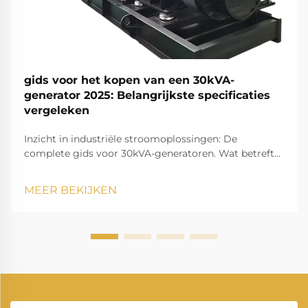
gids voor het kopen van een 30kVA-
generator 2025: Belangrijkste specificaties
vergeleken
Inzicht in industriële stroomoplossingen: De
complete gids voor 30kVA-generatoren. Wat betreft
betrouwbare stroomoplossingen voor middelgrote
commerciële bedrijven, bouwlocaties of back-
MEER BEKIJKEN
upsysteem is een 30kVA-generator een veelzijdige
keuze...