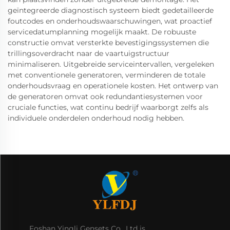
geïntegreerde diagnostisch systeem biedt gedetailleerde
foutcodes en onderhoudswaarschuwingen, wat proactief
servicedatumplanning mogelijk maakt. De robuuste
constructie omvat versterkte bevestigingssystemen die
trillingsoverdracht naar de vaartuigstructuur
minimaliseren. Uitgebreide serviceintervallen, vergeleken
met conventionele generatoren, verminderen de totale
onderhoudsvraag en operationele kosten. Het ontwerp van
de generatoren omvat ook redundantiesystemen voor
cruciale functies, wat continu bedrijf waarborgt zelfs als
individuele onderdelen onderhoud nodig hebben.
Foshan Yingli Gensets Co., Ltd is