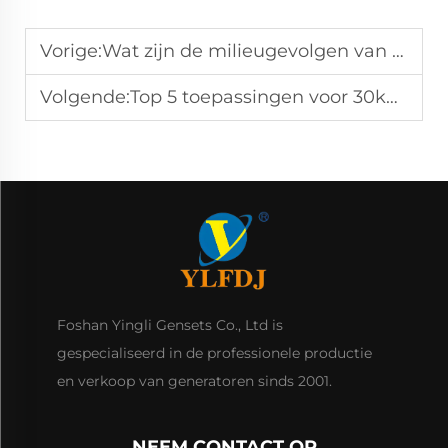
Vorige:
Wat zijn de milieugevolgen van het gebruik van dieselelektriciteitscentrales en hoe kunnen deze worden geminimaliseerd?
Volgende:
Top 5 toepassingen voor 30kVA-generator in commerciële gebouwen
Foshan Yingli Gensets Co., Ltd is
gespecialiseerd in de professionele productie
en verkoop van generatoren sinds 2001.
NEEM CONTACT OP