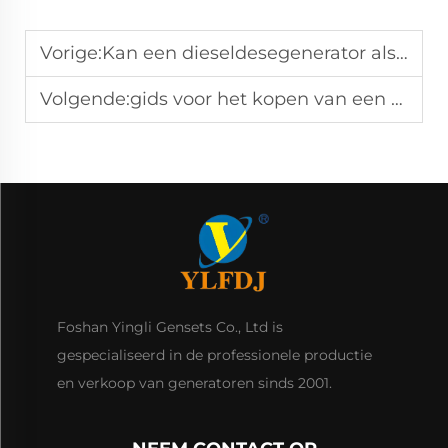
Vorige:
Kan een dieseldesegenerator als primaire energiebron worden gebruikt voor locaties buiten het net?
Volgende:
gids voor het kopen van een 30kVA-generator 2025: Belangrijkste specificaties vergeleken
Foshan Yingli Gensets Co., Ltd is
gespecialiseerd in de professionele productie
en verkoop van generatoren sinds 2001.