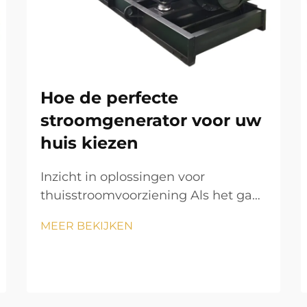
Hoe de perfecte
stroomgenerator voor uw
huis kiezen
Inzicht in oplossingen voor
thuisstroomvoorziening Als het gaat
om de energiezekerheid van uw
MEER BEKIJKEN
woning, is een stroomgenerator uw
ultieme bescherming tegen
onverwachte stroomuitval en
noodsituaties. Of u nu woont in een
gebied dat gevoelig is voor