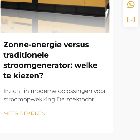
Ve
pr
ge
Zonne-energie versus
op
traditionele
stroomgenerator: welke
Indu
te kiezen?
com
zijn
Inzicht in moderne oplossingen voor
MEE
bet
stroomopwekking De zoektocht
noo
naar betrouwbare
proc
MEER BEKIJKEN
stroomopwekking is steeds
kun
belangrijker geworden in onze
gen
energie-afhankelijke wereld. Of u nu
mot