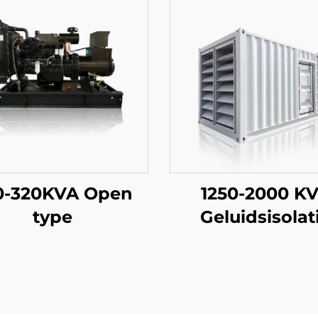
0-320KVA Open
1250-2000 K
type
Geluidsisolat