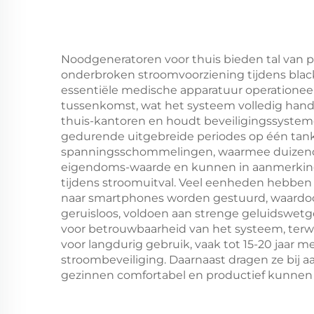
Noodgeneratoren voor thuis bieden tal van p
onderbroken stroomvoorziening tijdens bla
essentiële medische apparatuur operationeel
tussenkomst, wat het systeem volledig hands
thuis-kantoren en houdt beveiligingssystem
gedurende uitgebreide periodes op één tank
spanningsschommelingen, waarmee duizende
eigendoms-waarde en kunnen in aanmerking
tijdens stroomuitval. Veel eenheden hebbe
naar smartphones worden gestuurd, waardoor
geruisloos, voldoen aan strenge geluidswet
voor betrouwbaarheid van het systeem, ter
voor langdurig gebruik, vaak tot 15-20 jaar 
stroombeveiliging. Daarnaast dragen ze bij a
gezinnen comfortabel en productief kunnen b