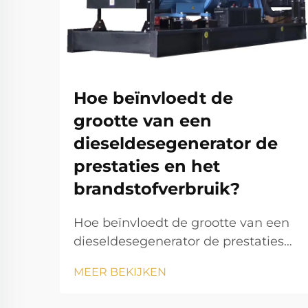
Hoe beïnvloedt de
grootte van een
dieseldesegenerator de
prestaties en het
brandstofverbruik?
Hoe beïnvloedt de grootte van een
dieseldesegenerator de prestaties
en het brandstofverbruik? De
MEER BEKIJKEN
dieseldesegenerator is een van de
meest betrouwbare