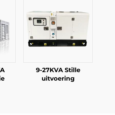
VA
9-27KVA Stille
ie
uitvoering