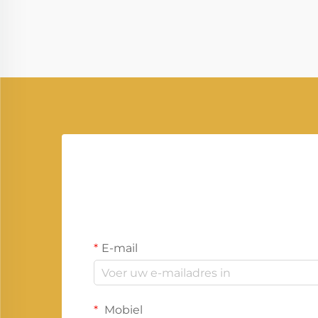
energieoplossingen in moderne
industrieën, woonomgevingen en
toepassingen buiten het net. Het
levert reserve elektriciteit...
E-mail
Mobiel