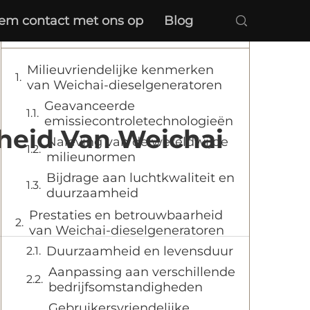
em contact met ons op
Blog
Inhoudsopgave
Milieuvriendelijke kenmerken
van Weichai-dieselgeneratoren
Geavanceerde
emissiecontroletechnologieën
kheid Van Weichai
Naleving van de wereldwijde
milieunormen
Bijdrage aan luchtkwaliteit en
duurzaamheid
Prestaties en betrouwbaarheid
van Weichai-dieselgeneratoren
Duurzaamheid en levensduur
Aanpassing aan verschillende
bedrijfsomstandigheden
Gebruikersvriendelijke