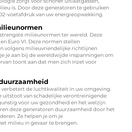
nologie zorgt voor schoner uitlaatgassen,
ilieu is. Door deze generatoren te gebruiken
CO2-voetafdruk van uw energieopwekking.
milieunormen
 strengste milieunormen ter wereld. Deze
 en Euro VI. Deze normen stellen
n volgens milieuvriendelijke richtlijnen
t je je aan bij de wereldwijde inspanningen om
 ervan toont aan dat men zich inzet voor
n duurzaamheid
 verbetert de luchtkwaliteit in uw omgeving.
uitstoot van schadelijke verontreinigende
gunstig voor uw gezondheid en het welzijn
en deze generatoren duurzaamheid door het
deren. Ze helpen je om je
et milieu in gevaar te brengen.