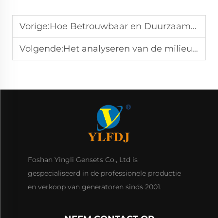
Vorige:
Hoe Betrouwbaar en Duurzaam Zijn Weichai Dieselgeneratoren?
Volgende:
Het analyseren van de milieuvriendelijkheid van Weichai dieselgeneratoren
Foshan Yingli Gensets Co., Ltd is
gespecialiseerd in de professionele productie
en verkoop van generatoren sinds 2001.