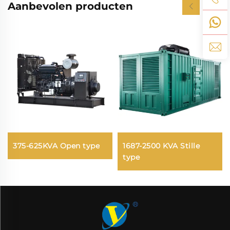
Aanbevolen producten
375-625KVA Open type
1687-2500 KVA Stille
type