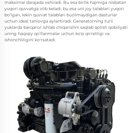
maksimal darajada oshiradi. Bu esa birlik hajmiga nisbatan
yuqori quvvatga olib keladi, bu esa uni joy talablari yuqori
bo'lgan, lekin quvvat talablari buzilmaydigan dasturlar
uchun ideal tanlovga aylantiradi. Generatorning turli
yuklarda barqaror ishlab chiqarishni saqlab qolish qobiliyati
uning haqiqiy qo'llanmalar uchun ko'p qirraliligi va
ishonchliligini ko'rsatadi.