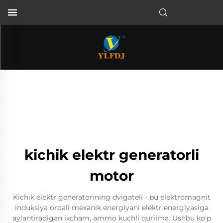
kichik elektr generatorli
motor
Kichik elektr generatorining dvigateli - bu elektromagnit
induksiya orqali mexanik energiyani elektr energiyasiga
aylantiradigan ixcham, ammo kuchli qurilma. Ushbu ko'p