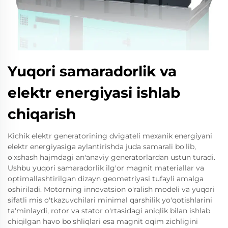
Yuqori samaradorlik va
elektr energiyasi ishlab
chiqarish
Kichik elektr generatorining dvigateli mexanik energiyani
elektr energiyasiga aylantirishda juda samarali bo'lib,
o'xshash hajmdagi an'anaviy generatorlardan ustun turadi.
Ushbu yuqori samaradorlik ilg'or magnit materiallar va
optimallashtirilgan dizayn geometriyasi tufayli amalga
oshiriladi. Motorning innovatsion o'ralish modeli va yuqori
sifatli mis o'tkazuvchilari minimal qarshilik yo'qotishlarini
ta'minlaydi, rotor va stator o'rtasidagi aniqlik bilan ishlab
chiqilgan havo bo'shliqlari esa magnit oqim zichligini