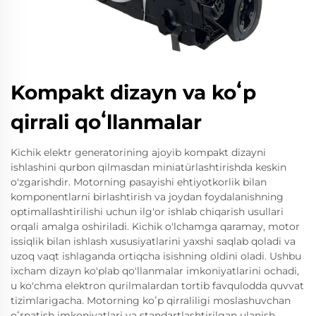
Kompakt dizayn va koʻp
qirrali qoʻllanmalar
Kichik elektr generatorining ajoyib kompakt dizayni
ishlashini qurbon qilmasdan miniatürlashtirishda keskin
o'zgarishdir. Motorning pasayishi ehtiyotkorlik bilan
komponentlarni birlashtirish va joydan foydalanishning
optimallashtirilishi uchun ilg'or ishlab chiqarish usullari
orqali amalga oshiriladi. Kichik o'lchamga qaramay, motor
issiqlik bilan ishlash xususiyatlarini yaxshi saqlab qoladi va
uzoq vaqt ishlaganda ortiqcha isishning oldini oladi. Ushbu
ixcham dizayn ko'plab qo'llanmalar imkoniyatlarini ochadi,
u ko'chma elektron qurilmalardan tortib favqulodda quvvat
tizimlarigacha. Motorning koʻp qirraliligi moslashuvchan
oʻrnatish imkoniyatlari va standartlashtirilgan ulanish