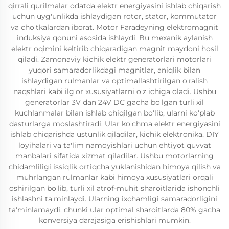
qirrali qurilmalar odatda elektr energiyasini ishlab chiqarish
uchun uyg'unlikda ishlaydigan rotor, stator, kommutator
va cho'tkalardan iborat. Motor Faradeyning elektromagnit
induksiya qonuni asosida ishlaydi. Bu mexanik aylanish
elektr oqimini keltirib chiqaradigan magnit maydoni hosil
qiladi. Zamonaviy kichik elektr generatorlari motorlari
yuqori samaradorlikdagi magnitlar, aniqlik bilan
ishlaydigan rulmanlar va optimallashtirilgan o'ralish
naqshlari kabi ilg'or xususiyatlarni o'z ichiga oladi. Ushbu
generatorlar 3V dan 24V DC gacha bo'lgan turli xil
kuchlanmalar bilan ishlab chiqilgan bo'lib, ularni ko'plab
dasturlarga moslashtiradi. Ular ko'chma elektr energiyasini
ishlab chiqarishda ustunlik qiladilar, kichik elektronika, DIY
loyihalari va ta'lim namoyishlari uchun ehtiyot quvvat
manbalari sifatida xizmat qiladilar. Ushbu motorlarning
chidamliligi issiqlik ortiqcha yuklanishidan himoya qilish va
muhrlangan rulmanlar kabi himoya xususiyatlari orqali
oshirilgan bo'lib, turli xil atrof-muhit sharoitlarida ishonchli
ishlashni ta'minlaydi. Ularning ixchamligi samaradorligini
ta'minlamaydi, chunki ular optimal sharoitlarda 80% gacha
konversiya darajasiga erishishlari mumkin.