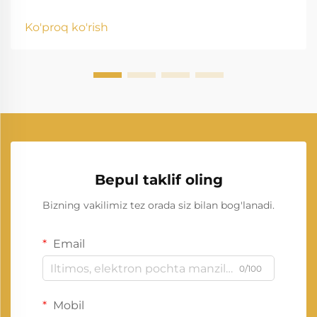
ishlab chiqarish zamonaviy hayotda muhim rol
o'ynaydi, shu tufayli turar-joylar, tashkilotlar, sog'liqni
Ko'proq ko'rish
saqlash muassasalari va sanoat korxonalarining
uzluksiz ishlashini ta'minlaydi. Barcha ishlab chiqarish
sohalarida...
Bepul taklif oling
Bizning vakilimiz tez orada siz bilan bog'lanadi.
Email
0/100
Mobil