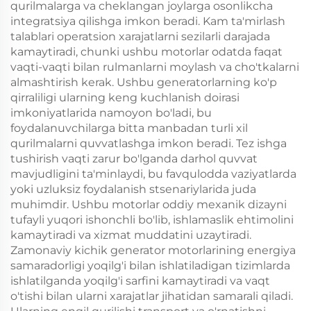
qurilmalarga va cheklangan joylarga osonlikcha
integratsiya qilishga imkon beradi. Kam ta'mirlash
talablari operatsion xarajatlarni sezilarli darajada
kamaytiradi, chunki ushbu motorlar odatda faqat
vaqti-vaqti bilan rulmanlarni moylash va cho'tkalarni
almashtirish kerak. Ushbu generatorlarning ko'p
qirraliligi ularning keng kuchlanish doirasi
imkoniyatlarida namoyon bo'ladi, bu
foydalanuvchilarga bitta manbadan turli xil
qurilmalarni quvvatlashga imkon beradi. Tez ishga
tushirish vaqti zarur bo'lganda darhol quvvat
mavjudligini ta'minlaydi, bu favqulodda vaziyatlarda
yoki uzluksiz foydalanish stsenariylarida juda
muhimdir. Ushbu motorlar oddiy mexanik dizayni
tufayli yuqori ishonchli bo'lib, ishlamaslik ehtimolini
kamaytiradi va xizmat muddatini uzaytiradi.
Zamonaviy kichik generator motorlarining energiya
samaradorligi yoqilg'i bilan ishlatiladigan tizimlarda
ishlatilganda yoqilg'i sarfini kamaytiradi va vaqt
o'tishi bilan ularni xarajatlar jihatidan samarali qiladi.