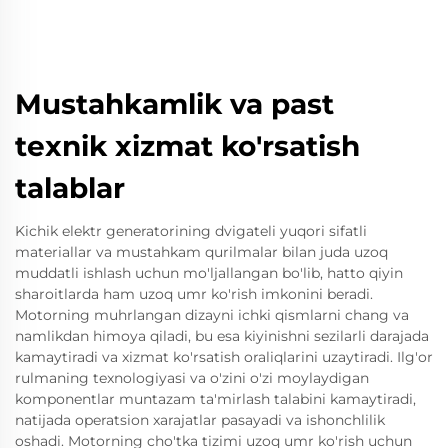
Mustahkamlik va past
texnik xizmat ko'rsatish
talablar
Kichik elektr generatorining dvigateli yuqori sifatli
materiallar va mustahkam qurilmalar bilan juda uzoq
muddatli ishlash uchun mo'ljallangan bo'lib, hatto qiyin
sharoitlarda ham uzoq umr ko'rish imkonini beradi.
Motorning muhrlangan dizayni ichki qismlarni chang va
namlikdan himoya qiladi, bu esa kiyinishni sezilarli darajada
kamaytiradi va xizmat ko'rsatish oraliqlarini uzaytiradi. Ilg'or
rulmaning texnologiyasi va o'zini o'zi moylaydigan
komponentlar muntazam ta'mirlash talabini kamaytiradi,
natijada operatsion xarajatlar pasayadi va ishonchlilik
oshadi. Motorning cho'tka tizimi uzoq umr ko'rish uchun