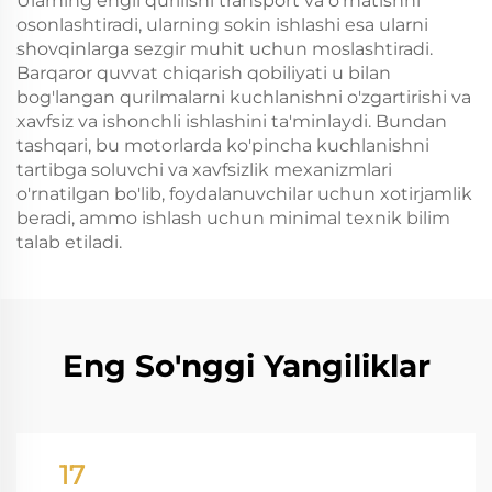
Ularning engil qurilishi transport va o'rnatishni
osonlashtiradi, ularning sokin ishlashi esa ularni
shovqinlarga sezgir muhit uchun moslashtiradi.
Barqaror quvvat chiqarish qobiliyati u bilan
bog'langan qurilmalarni kuchlanishni o'zgartirishi va
xavfsiz va ishonchli ishlashini ta'minlaydi. Bundan
tashqari, bu motorlarda ko'pincha kuchlanishni
tartibga soluvchi va xavfsizlik mexanizmlari
o'rnatilgan bo'lib, foydalanuvchilar uchun xotirjamlik
beradi, ammo ishlash uchun minimal texnik bilim
talab etiladi.
Eng So'nggi Yangiliklar
17