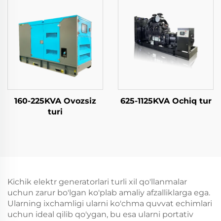
160-225KVA Ovozsiz
625-1125KVA Ochiq tur
turi
Kichik elektr generatorlari turli xil qo'llanmalar
uchun zarur bo'lgan ko'plab amaliy afzalliklarga ega.
Ularning ixchamligi ularni ko'chma quvvat echimlari
uchun ideal qilib qo'ygan, bu esa ularni portativ