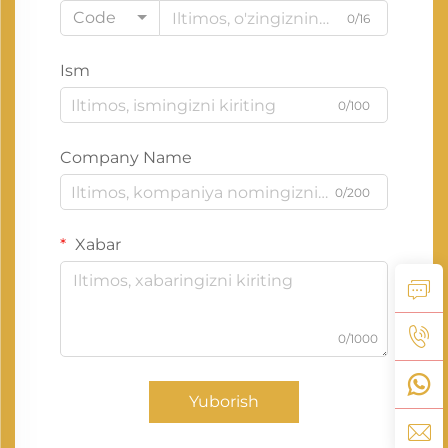
Code
0/16
Ism
0/100
Company Name
0/200
Xabar
0/1000
Yuborish