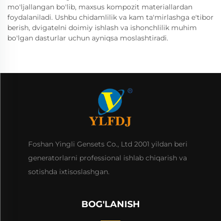
mo'ljallangan bo'lib, maxsus kompozit materiallardan
foydalaniladi. Ushbu chidamlilik va kam ta'mirlashga e'tibor
berish, dvigatelni doimiy ishlash va ishonchlilik muhim
bo'lgan dasturlar uchun ayniqsa moslashtiradi.
Foshan Yingli Gensets Co., Ltd 2001 yildan beri
generatorlarni professional ishlab chiqarish va
sotishda ixtisoslashgan.
BOG'LANISH