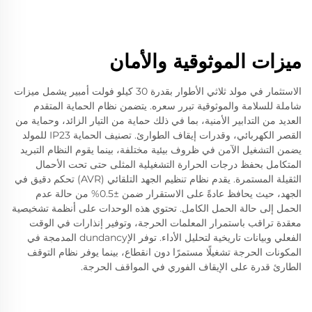
ميزات الموثوقية والأمان
الاستثمار في مولد ثلاثي الأطوار بقدرة 30 كيلو فولت أمبير يشمل ميزات
شاملة للسلامة والموثوقية تبرر سعره. يتضمن نظام الحماية المتقدم
العديد من التدابير الأمنية، بما في ذلك حماية من التيار الزائد، وحماية من
القصر الكهربائي، وقدرات إيقاف الطوارئ. تصنيف الحماية IP23 للمولد
يضمن التشغيل الآمن في ظروف بيئية مختلفة، بينما يقوم النظام التبريد
المتكامل بحفظ درجات الحرارة التشغيلية المثلى حتى تحت الأحمال
الثقيلة المستمرة. يقدم نظام تنظيم الجهد التلقائي (AVR) تحكم دقيق في
الجهد، حيث يحافظ عادةً على الاستقرار ضمن ±0.5% من حالة عدم
الحمل إلى حالة الحمل الكامل. تحتوي هذه الوحدات على أنظمة تشخيصية
معقدة تراقب باستمرار المعلمات الحرجة، وتوفير إنذارات في الوقت
الفعلي وبيانات تاريخية لتحليل الأداء. توفر الإdundancy المدمجة في
المكونات الحرجة تشغيلًا مستمرًا دون انقطاع، بينما يوفر نظام التوقف
الطارئ قدرة على الإيقاف الفوري في المواقف الحرجة.