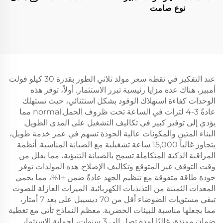
نوع صامت
عند التفكير في نقطة سعر مولد ثلاثي الطور بقدرة 30 كيلو فولت
أمبير، هناك عدة مزايا رئيسية تبرر الاستثمار. أولاً، توفر هذه
الوحدات كفاءة استهلاك الوقود بشكل استثنائي، حيث تستهلك
عادةً 3-4 لترات في الساعة تحت ظروف الحمل.normal مما
يؤدي إلى توفير كبير في تكاليف التشغيل على المدى الطويل.
البناء المتين والمكونات عالية الجودة تسهم في عمر خدمة طويل،
يتجاوز غالباً 15,000 ساعة تشغيلية مع الصيانة المناسبة. أنظمة
المراقبة الذكية المتكاملة تسمح بالصيانة التنبؤية، مما يقلل من
وقت التوقف غير المتوقع وتكاليف الإصلاح. هذه المولدات توفر
جودة طاقة متفوقة مع تنظيم الجهد عادةً ضمن ±1%، مما يحمي
المعدات الثمينة من التذبذبات الكهربائية. الميزات العازلة للصوت
تبقي مستويات الضوضاء أقل من 70 ديسيبل على بعد 7 أمتار،
مما يجعلها مناسبة للبيئات الحضرية. معظم النماذج تأتي مع تغطية
ضمان ممتدة، غالبًا لمدة تصل إلى 3 سنوات، لحماية الاستثمار