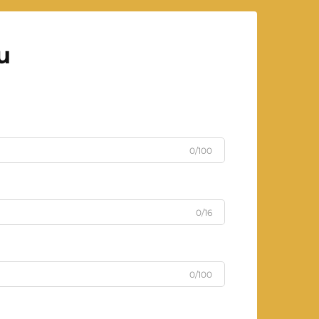
u
0/100
0/16
0/100