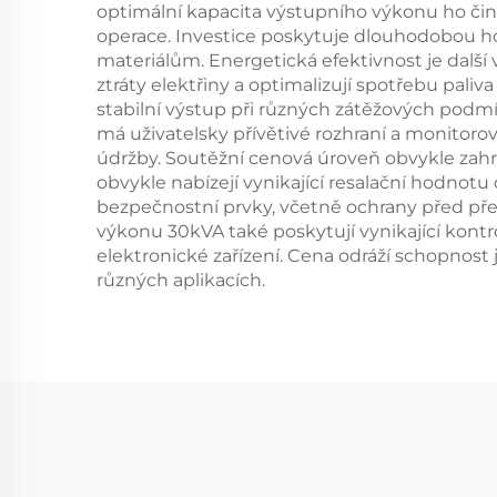
optimální kapacita výstupního výkonu ho čin
operace. Investice poskytuje dlouhodobou 
materiálům. Energetická efektivnost je dalš
ztráty elektřiny a optimalizují spotřebu pali
stabilní výstup při různých zátěžových podmín
má uživatelsky přívětivé rozhraní a monitor
údržby. Soutěžní cenová úroveň obvykle zahrn
obvykle nabízejí vynikající resalační hodnot
bezpečnostní prvky, včetně ochrany před př
výkonu 30kVA také poskytují vynikající kontr
elektronické zařízení. Cena odráží schopnost j
různých aplikacích.