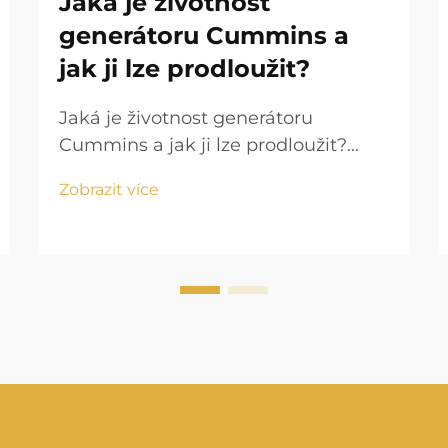
Jaká je životnost
generátoru Cummins a
jak ji lze prodloužit?
Jaká je životnost generátoru
Cummins a jak ji lze prodloužit?
Výroba energie hraje klíčovou roli v
Zobrazit více
moderním životě, zajišťuje
nepřetržitý provoz domácností,
podniků, zdravotnických zařízení a
průmyslu. Mezi významnými výro...