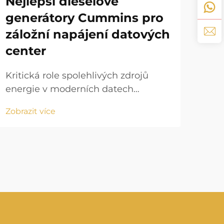
Nejlepší dieselové
generátory Cummins pro
Prů
záložní napájení datových
pro
center
velk
Zobr
zdro
Kritická role spolehlivých zdrojů
kri
energie v moderních datech
Mez
centrech V dnešním digitálně
obo
Zobrazit více
řízeném světě tvoří datová centra
získa
základ globální konektivity a
podnikových operací. Potřeba
nepřerušeného dodávání energie
nikdy nebyla důležitější...