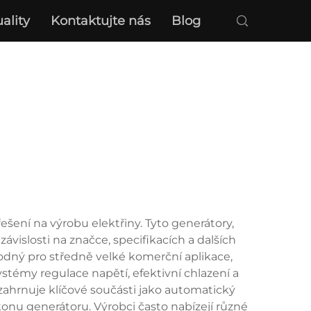
ality
Kontaktujte nás
Blog
šení na výrobu elektřiny. Tyto generátory,
vislosti na značce, specifikacích a dalších
odný pro středně velké komerční aplikace,
stémy regulace napětí, efektivní chlazení a
é zahrnuje klíčové součásti jako automatický
výkonu generátoru. Výrobci často nabízejí různé