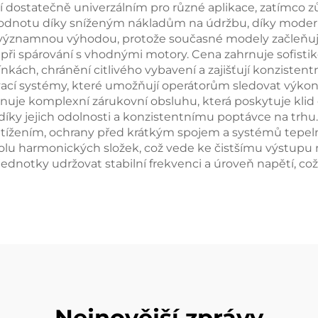
í dostatečně univerzálním pro různé aplikace, zatímco 
hodnotu díky sníženým nákladům na údržbu, díky mode
í významnou výhodou, protože současné modely začleňují 
va při spárování s vhodnými motory. Cena zahrnuje sofist
kách, chránění citlivého vybavení a zajišťují konzistent
ovací systémy, které umožňují operátorům sledovat výko
uje komplexní zárukovní obsluhu, která poskytuje klid du
u díky jejich odolnosti a konzistentnímu poptávce na trh
etížením, ochrany před krátkým spojem a systémů tepel
olu harmonických složek, což vede ke čistšímu výstupu na
ednotky udržovat stabilní frekvenci a úroveň napětí, což j
Nejnovější zprávy