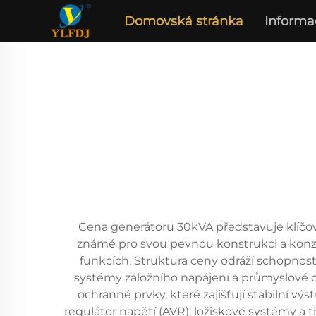
Domovská stránka
Informa
Cena generátoru 30kVA představuje klíčovo
známé pro svou pevnou konstrukci a konzist
funkcích. Struktura ceny odráží schopnos
systémy záložního napájení a průmyslové op
ochranné prvky, které zajišťují stabilní vý
regulátor napětí (AVR), ložiskové systémy a tř