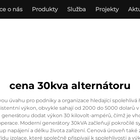
ce o nás
Produkty
Služba
Projekty
Aktu
cena 30kva alternátoru
u úvahu pro podniky a organizace hledající spolehlivá ře
entní výkon, obvykle sahají od 2000 do 5000 dolarů v zá
t generátoru dodat výkon 30 kilovolt-ampérů, čímž je vh
erace. Moderní generátory 30kVA začleňují pokročilé sy
stup napájení a délku života zařízení. Cenová úroveň tak
ídu izolace, které společně přispívají k spolehlivosti a 