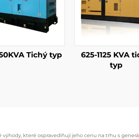
150KVA Tichý typ
625-1125 KVA t
typ
výhody, které ospravedlňují jeho cenu na trhu s generát