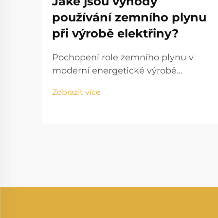
Jaké jsou výhody
používání zemního plynu
při výrobě elektřiny?
Pochopení role zemního plynu v
moderní energetické výrobě
Energetická situace se rychle mění
Zobrazit více
a výroba elektrické energie ze
zemního plynu se stala základním
kamenem moderní výroby elektřiny.
Zatímco státy po celém světě
hledají čistší, efektivnější...