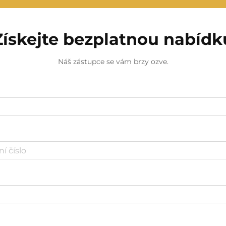
Získejte bezplatnou nabídk
Náš zástupce se vám brzy ozve.