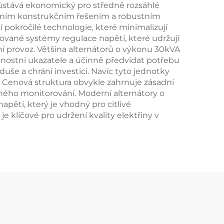
zůstává ekonomický pro středně rozsáhlé
rním konstrukčním řešením a robustním
pokročilé technologie, které minimalizují
ikované systémy regulace napětí, které udržují
ní provoz. Většina alternátorů o výkonu 30kVA
nnostní ukazatele a účinně předvídat potřebu
še a chrání investici. Navíc tyto jednotky
u. Cenová struktura obvykle zahrnuje zásadní
ného monitorování. Moderní alternátory o
pětí, který je vhodný pro citlivé
e klíčové pro udržení kvality elektřiny v