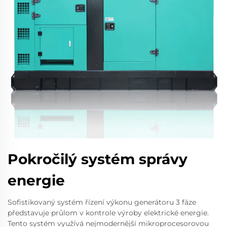
Pokročilý systém správy
energie
Sofistikovaný systém řízení výkonu generátoru 3 fáze
představuje průlom v kontrole výroby elektrické energie.
Tento systém využívá nejmodernější mikroprocesorovou