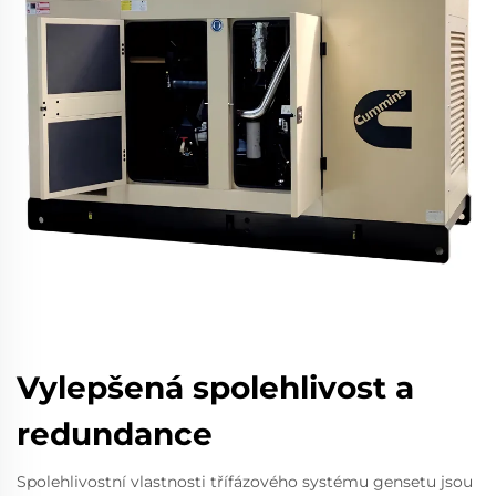
Vylepšená spolehlivost a
redundance
Spolehlivostní vlastnosti třífázového systému gensetu jsou