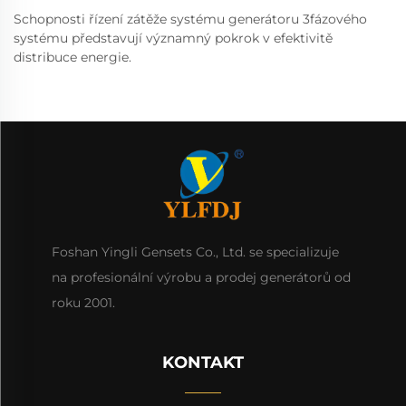
Schopnosti řízení zátěže systému generátoru 3fázového
systému představují významný pokrok v efektivitě
distribuce energie.
Foshan Yingli Gensets Co., Ltd. se specializuje
na profesionální výrobu a prodej generátorů od
roku 2001.
KONTAKT