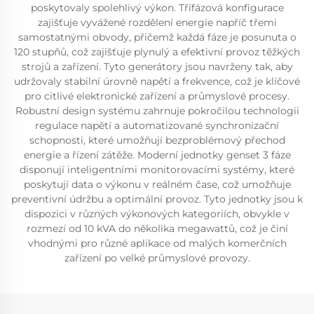
poskytovaly spolehlivý výkon. Třífázová konfigurace
zajišťuje vyvážené rozdělení energie napříč třemi
samostatnými obvody, přičemž každá fáze je posunuta o
120 stupňů, což zajišťuje plynulý a efektivní provoz těžkých
strojů a zařízení. Tyto generátory jsou navrženy tak, aby
udržovaly stabilní úrovně napětí a frekvence, což je klíčové
pro citlivé elektronické zařízení a průmyslové procesy.
Robustní design systému zahrnuje pokročilou technologii
regulace napětí a automatizované synchronizační
schopnosti, které umožňují bezproblémový přechod
energie a řízení zátěže. Moderní jednotky genset 3 fáze
disponují inteligentními monitorovacími systémy, které
poskytují data o výkonu v reálném čase, což umožňuje
preventivní údržbu a optimální provoz. Tyto jednotky jsou k
dispozici v různých výkonových kategoriích, obvykle v
rozmezí od 10 kVA do několika megawattů, což je činí
vhodnými pro různé aplikace od malých komerčních
zařízení po velké průmyslové provozy.