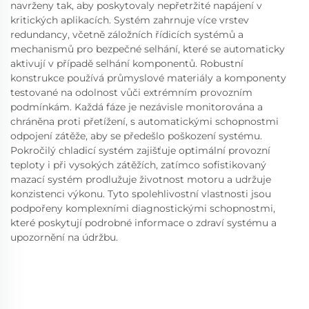
navrženy tak, aby poskytovaly nepřetržité napájení v
kritických aplikacích. Systém zahrnuje více vrstev
redundancy, včetně záložních řídicích systémů a
mechanismů pro bezpečné selhání, které se automaticky
aktivují v případě selhání komponentů. Robustní
konstrukce používá průmyslové materiály a komponenty
testované na odolnost vůči extrémním provozním
podmínkám. Každá fáze je nezávisle monitorována a
chráněna proti přetížení, s automatickými schopnostmi
odpojení zátěže, aby se předešlo poškození systému.
Pokročilý chladicí systém zajišťuje optimální provozní
teploty i při vysokých zátěžích, zatímco sofistikovaný
mazací systém prodlužuje životnost motoru a udržuje
konzistenci výkonu. Tyto spolehlivostní vlastnosti jsou
podpořeny komplexními diagnostickými schopnostmi,
které poskytují podrobné informace o zdraví systému a
upozornění na údržbu.