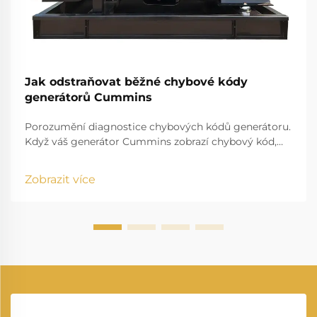
Jak odstraňovat běžné chybové kódy
generátorů Cummins
Porozumění diagnostice chybových kódů generátoru.
Když váš generátor Cummins zobrazí chybový kód,
posílá vám důležitou zprávu o svém provozním stavu.
Tyto diagnostické kódy slouží jako způsob, jakým
Zobrazit více
generátor komunikuje potenciální problémy, ...