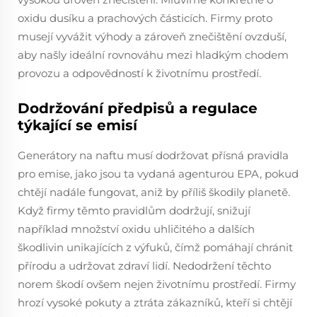
oxidu dusíku a prachových částicích. Firmy proto
musejí vyvážit výhody a zároveň znečištění ovzduší,
aby našly ideální rovnováhu mezi hladkým chodem
provozu a odpovědností k životnímu prostředí.
Dodržování předpisů a regulace
týkající se emisí
Generátory na naftu musí dodržovat přísná pravidla
pro emise, jako jsou ta vydaná agenturou EPA, pokud
chtějí nadále fungovat, aniž by příliš škodily planetě.
Když firmy těmto pravidlům dodržují, snižují
například množství oxidu uhličitého a dalších
škodlivin unikajících z výfuků, čímž pomáhají chránit
přírodu a udržovat zdraví lidí. Nedodržení těchto
norem škodí ovšem nejen životnímu prostředí. Firmy
hrozí vysoké pokuty a ztráta zákazníků, kteří si chtějí