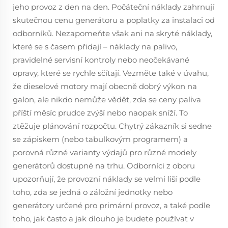
jeho provoz z den na den. Počáteční náklady zahrnují
skutečnou cenu generátoru a poplatky za instalaci od
odborníků. Nezapomeňte však ani na skryté náklady,
které se s časem přidají – náklady na palivo,
pravidelné servisní kontroly nebo neočekávané
opravy, které se rychle sčítají. Vezměte také v úvahu,
že dieselové motory mají obecně dobrý výkon na
galon, ale nikdo nemůže vědět, zda se ceny paliva
příští měsíc prudce zvýší nebo naopak sníží. To
ztěžuje plánování rozpočtu. Chytrý zákazník si sedne
se zápiskem (nebo tabulkovým programem) a
porovná různé varianty výdajů pro různé modely
generátorů dostupné na trhu. Odborníci z oboru
upozorňují, že provozní náklady se velmi liší podle
toho, zda se jedná o záložní jednotky nebo
generátory určené pro primární provoz, a také podle
toho, jak často a jak dlouho je budete používat v