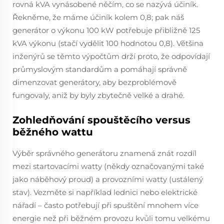
rovná kVA vynásobené něčím, co se nazývá účiník.
Řekněme, že máme účiník kolem 0,8; pak náš
generátor o výkonu 100 kW potřebuje přibližně 125
kVA výkonu (stačí vydělit 100 hodnotou 0,8). Většina
inženýrů se těmto výpočtům drží proto, že odpovídají
průmyslovým standardům a pomáhají správně
dimenzovat generátory, aby bezproblémově
fungovaly, aniž by byly zbytečně velké a drahé.
Zohledňování spouštěcího versus
běžného wattu
Výběr správného generátoru znamená znát rozdíl
mezi startovacími watty (někdy označovanými také
jako náběhový proud) a provozními watty (ustálený
stav). Vezměte si například lednici nebo elektrické
nářadí – často potřebují při spuštění mnohem více
energie než při běžném provozu kvůli tomu velkému