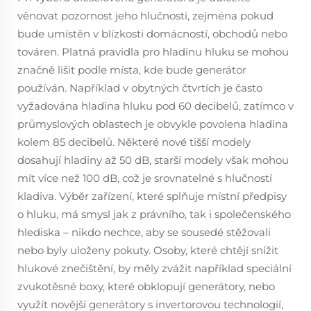
věnovat pozornost jeho hlučnosti, zejména pokud
bude umístěn v blízkosti domácností, obchodů nebo
továren. Platná pravidla pro hladinu hluku se mohou
značně lišit podle místa, kde bude generátor
používán. Například v obytných čtvrtích je často
vyžadována hladina hluku pod 60 decibelů, zatímco v
průmyslových oblastech je obvykle povolena hladina
kolem 85 decibelů. Některé nové tišší modely
dosahují hladiny až 50 dB, starší modely však mohou
mít více než 100 dB, což je srovnatelné s hlučností
kladiva. Výběr zařízení, které splňuje místní předpisy
o hluku, má smysl jak z právního, tak i společenského
hlediska – nikdo nechce, aby se sousedé stěžovali
nebo byly uloženy pokuty. Osoby, které chtějí snížit
hlukové znečištění, by měly zvážit například speciální
zvukotěsné boxy, které obklopují generátory, nebo
využít novější generátory s invertorovou technologií,