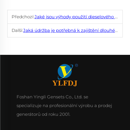
Předchozí:
Jaké jsou výhody použití dieselového generátoru ve srovnání s jinými typy generátorů?
Další:
Jaká údržba je potřebná k zajištění dlouhé životnosti dieselového generátoru?
Foshan Yingli Gensets Co., Ltd. se
specializuje na profesionální výrobu a prodej
generátorů od roku 2001.