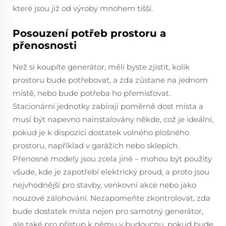
které jsou již od výroby mnohem tišší.
Posouzení potřeb prostoru a
přenosnosti
Než si koupíte generátor, měli byste zjistit, kolik
prostoru bude potřebovat, a zda zůstane na jednom
místě, nebo bude potřeba ho přemisťovat.
Stacionární jednotky zabírají poměrně dost místa a
musí být napevno nainstalovány někde, což je ideální,
pokud je k dispozici dostatek volného plošného
prostoru, například v garážích nebo sklepích.
Přenosné modely jsou zcela jiné – mohou být použity
všude, kde je zapotřebí elektrický proud, a proto jsou
nejvhodnější pro stavby, venkovní akce nebo jako
nouzové zálohování. Nezapomeňte zkontrolovat, zda
bude dostatek místa nejen pro samotný generátor,
ale také pro přístup k němu v budoucnu, pokud bude