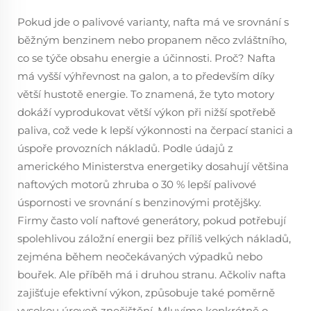
Pokud jde o palivové varianty, nafta má ve srovnání s
běžným benzinem nebo propanem něco zvláštního,
co se týče obsahu energie a účinnosti. Proč? Nafta
má vyšší výhřevnost na galon, a to především díky
větší hustotě energie. To znamená, že tyto motory
dokáží vyprodukovat větší výkon při nižší spotřebě
paliva, což vede k lepší výkonnosti na čerpací stanici a
úspoře provozních nákladů. Podle údajů z
amerického Ministerstva energetiky dosahují většina
naftových motorů zhruba o 30 % lepší palivové
úspornosti ve srovnání s benzinovými protějšky.
Firmy často volí naftové generátory, pokud potřebují
spolehlivou záložní energii bez příliš velkých nákladů,
zejména během neočekávaných výpadků nebo
bouřek. Ale příběh má i druhou stranu. Ačkoliv nafta
zajišťuje efektivní výkon, způsobuje také poměrně
vysokou úroveň znečištění. Mluvíme konkrétně o