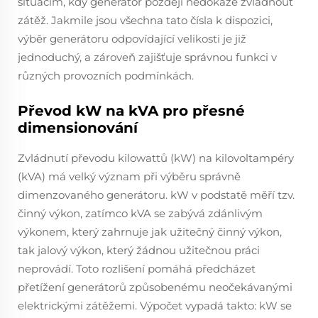
situacím, kdy generátor později nedokáže zvládnout
zátěž. Jakmile jsou všechna tato čísla k dispozici,
výběr generátoru odpovídající velikosti je již
jednoduchý, a zároveň zajišťuje správnou funkci v
různých provozních podmínkách.
Převod kW na kVA pro přesné
dimensionování
Zvládnutí převodu kilowattů (kW) na kilovoltampéry
(kVA) má velký význam při výběru správně
dimenzovaného generátoru. kW v podstatě měří tzv.
činný výkon, zatímco kVA se zabývá zdánlivým
výkonem, který zahrnuje jak užitečný činný výkon,
tak jalový výkon, který žádnou užitečnou práci
neprovádí. Toto rozlišení pomáhá předcházet
přetížení generátorů způsobenému neočekávanými
elektrickými zátěžemi. Výpočet vypadá takto: kW se