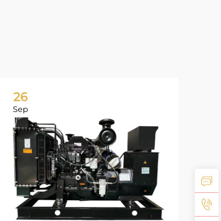
26
2
Sep
Oc