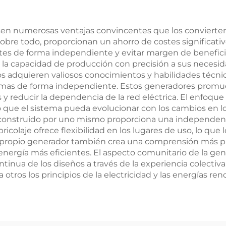
cen numerosas ventajas convincentes que los convierten
obre todo, proporcionan un ahorro de costes significativo
 de forma independiente y evitar margen de beneficio.
 la capacidad de producción con precisión a sus necesida
os adquieren valiosos conocimientos y habilidades técnic
emas de forma independiente. Estos generadores promueve
 y reducir la dependencia de la red eléctrica. El enfoqu
 que el sistema pueda evolucionar con los cambios en lo
onstruido por uno mismo proporciona una independencia
icolaje ofrece flexibilidad en los lugares de uso, lo que 
r su propio generador también crea una comprensión más
energía más eficientes. El aspecto comunitario de la ge
tinua de los diseños a través de la experiencia colectiv
tros los principios de la electricidad y las energías ren