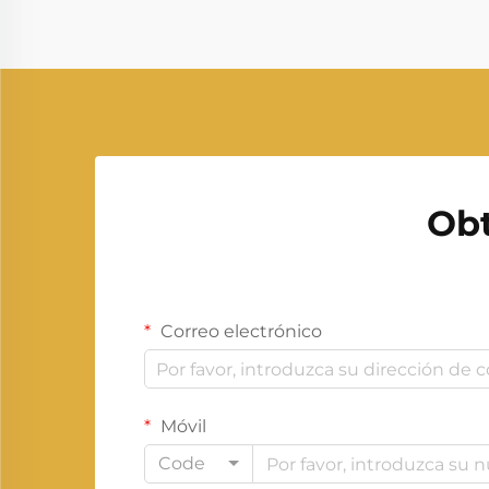
aplicaciones fuera de la red.
Proporciona electricidad de
respaldo...
Obt
Correo electrónico
Móvil
Code