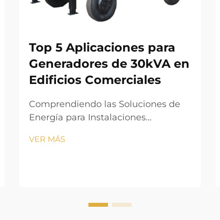
Top 5 Aplicaciones para
Generadores de 30kVA en
Edificios Comerciales
Comprendiendo las Soluciones de
Energía para Instalaciones
Comerciales Modernas. En el
VER MÁS
acelerado entorno empresarial
actual, mantener un suministro
eléctrico constante es crucial para
las operaciones comerciales. Un
generador de 30kVA sirve como una
solución de energía de respaldo