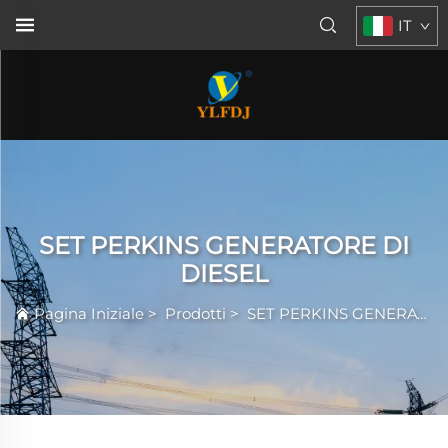
IT
SET PERKINS GENERATORE DI
DIESEL
Pagina Iniziale
>
Prodotti
>
SET PERKINS GENERATORE DI DIESEL