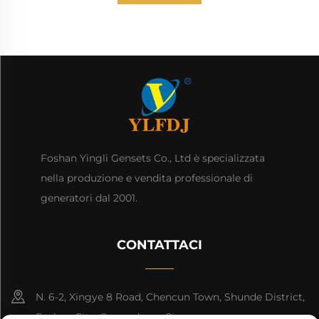
Foshan Yingli Gensets Co., Ltd è specializzata
nella produzione e vendita professionale di
generatori dal 2001.
CONTATTACI
N. 6-2, Xingye 8 Road, Chencun Town, Shunde District,
Foshan City, Guangdong, Cina.