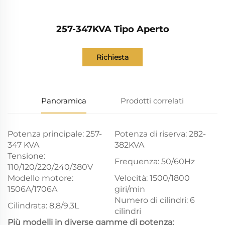
257-347KVA Tipo Aperto
Richiesta
Panoramica
Prodotti correlati
Potenza principale: 257-
Potenza di riserva: 282-
347 KVA
382KVA
Tensione:
Frequenza: 50/60Hz
110/120/220/240/380V
Modello motore:
Velocità: 1500/1800
1506A/1706A
giri/min
Numero di cilindri: 6
Cilindrata: 8,8/9,3L
cilindri
Più modelli in diverse gamme di potenza: