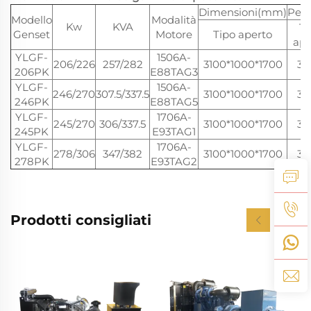
Dimensioni(mm)
Peso
Modello
Modalità
Kw
KVA
Ti
Genset
Motore
Tipo aperto
ape
YLGF-
1506A-
206/226
257/282
3100*1000*1700
30
206PK
E88TAG3
YLGF-
1506A-
246/270
307.5/337.5
3100*1000*1700
30
246PK
E88TAG5
YLGF-
1706A-
245/270
306/337.5
3100*1000*1700
30
245PK
E93TAG1
YLGF-
1706A-
278/306
347/382
3100*1000*1700
30
278PK
E93TAG2
Prodotti consigliati