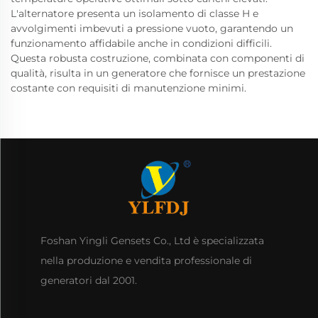
L'alternatore presenta un isolamento di classe H e
avvolgimenti imbevuti a pressione vuoto, garantendo un
funzionamento affidabile anche in condizioni difficili.
Questa robusta costruzione, combinata con componenti di
qualità, risulta in un generatore che fornisce un prestazione
costante con requisiti di manutenzione minimi.
Foshan Yingli Gensets Co., Ltd è specializzata
nella produzione e vendita professionale di
generatori dal 2001.