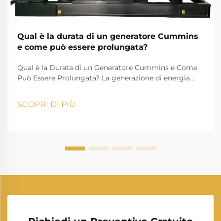
Qual è la durata di un generatore Cummins
e come può essere prolungata?
Qual è la Durata di un Generatore Cummins e Come
Può Essere Prolungata? La generazione di energia
svolge un ruolo essenziale nella vita moderna,
garantendo che case, aziende, istituzioni sanitarie e
SCOPRI DI PIÙ
industrie possano proseguire le loro attività senza
interruzioni. Tra i man...