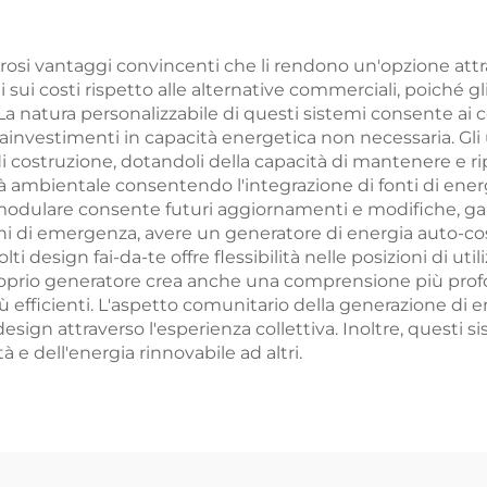
erosi vantaggi convincenti che li rendono un'opzione attr
mi sui costi rispetto alle alternative commerciali, poiché 
 natura personalizzabile di questi sistemi consente ai co
rainvestimenti in capacità energetica non necessaria. Gl
 costruzione, dotandoli della capacità di mantenere e ri
à ambientale consentendo l'integrazione di fonti di ene
n modulare consente futuri aggiornamenti e modifiche, ga
oni di emergenza, avere un generatore di energia auto-c
olti design fai-da-te offre flessibilità nelle posizioni di u
 il proprio generatore crea anche una comprensione più pr
iù efficienti. L'aspetto comunitario della generazione di e
sign attraverso l'esperienza collettiva. Inoltre, questi
tà e dell'energia rinnovabile ad altri.