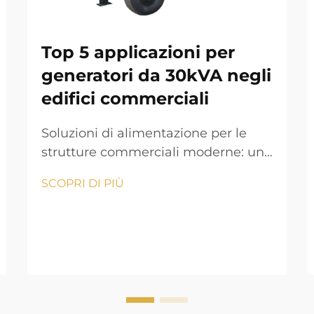
Top 5 applicazioni per
generatori da 30kVA negli
edifici commerciali
Soluzioni di alimentazione per le
strutture commerciali moderne: una
guida completa. Nell'attuale
SCOPRI DI PIÙ
ambiente aziendale in rapida
evoluzione, garantire un'offerta di
energia elettrica continua è
fondamentale per le operazioni
commerciali. Un generatore da 30
kVA rappresenta una soluzione
affidabile per l'alimentazione di