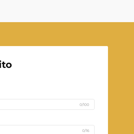
ito
0/100
0/16