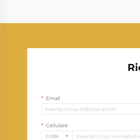
moderne, negli ambienti
residenziali e nelle applicazioni off-
grid. Fornisce l'elettricità di riserva...
Ri
Email
Cellulare
Code