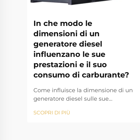
In che modo le
dimensioni di un
generatore diesel
influenzano le sue
prestazioni e il suo
consumo di carburante?
Come influisce la dimensione di un
generatore diesel sulle sue
prestazioni e sul consumo di
SCOPRI DI PIÙ
carburante? Il generatore diesel è
una delle soluzioni di alimentazione
più affidabili nelle industrie