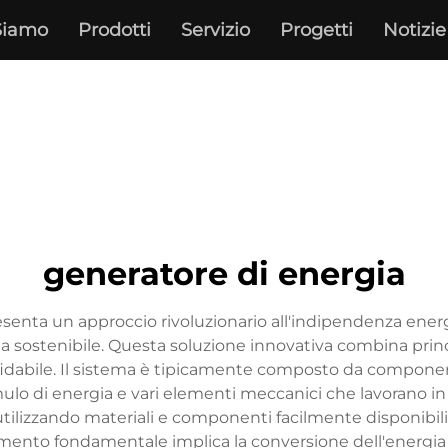
Siamo
Prodotti
Servizio
Progetti
Notizie
generatore di energia
senta un approccio rivoluzionario all'indipendenza energe
rgia sostenibile. Questa soluzione innovativa combina prin
ffidabile. Il sistema è tipicamente composto da componen
lo di energia e vari elementi meccanici che lavorano in a
tilizzando materiali e componenti facilmente disponibili,
mento fondamentale implica la conversione dell'energia 