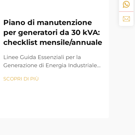
Piano di manutenzione
Co
per generatori da 30 kVA:
Ge
checklist mensile/annuale
Pe
Linee Guida Essenziali per la
Com
Generazione di Energia Industriale
l'a
La manutenzione di un generatore
dome
SCOPRI DI PIÙ
SCOP
da 30 kVA richiede un approccio
gara
sistematico per garantire prestazioni
dell
ottimali e lunga durata. Queste
ener
unità di potenza fungono da sistemi
defi
di backup fondamentali per aziende
situ
di medie dimensioni,...
Che 
disa