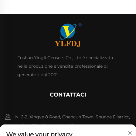
Foshan Yingli Gensets Co., Ltd è specializzata
nella produzione e vendita professionale di
generatori dal 2001.
CONTATTACI
N. 6-2, Xingye 8 Road, Chencun Town, Shunde District,
Foshan City, Guangdong, Cina.
We value your privacy