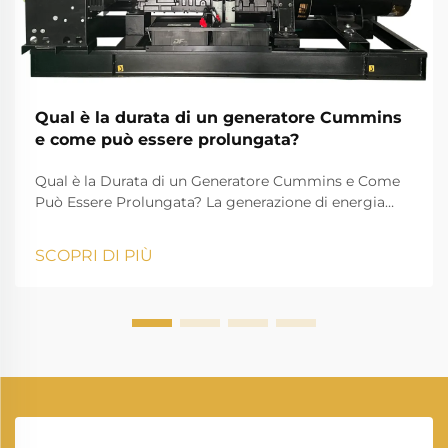
Qual è la durata di un generatore Cummins
e come può essere prolungata?
Qual è la Durata di un Generatore Cummins e Come
Può Essere Prolungata? La generazione di energia
svolge un ruolo essenziale nella vita moderna,
garantendo che case, aziende, istituzioni sanitarie e
SCOPRI DI PIÙ
industrie possano proseguire le loro attività senza
interruzioni. Tra i man...