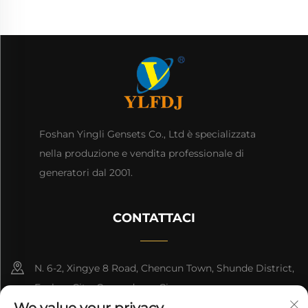
Foshan Yingli Gensets Co., Ltd è specializzata
nella produzione e vendita professionale di
generatori dal 2001.
CONTATTACI
N. 6-2, Xingye 8 Road, Chencun Town, Shunde District,
Foshan City, Guangdong, Cina.