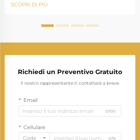
trasformazione notevole, poiché le fonti di energia
SCOPRI DI PIÙ
rinnovabile stanno ridefinendo il modo in cui
produciamo e consumiamo elettricità. Questo
cambiamento rappresenta una delle evoluzioni più
significative...
Richiedi un Preventivo Gratuito
Il nostro rappresentante ti contatterà a breve.
Email
0/100
Cellulare
Code
0/16