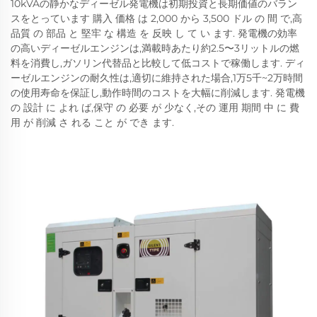
10kVAの静かなディーゼル発電機は初期投資と長期価値のバラン
スをとっています 購入 価格 は 2,000 から 3,500 ドル の 間 で,高
品質 の 部品 と 堅牢 な 構造 を 反映 し て い ます. 発電機の効率
の高いディーゼルエンジンは,満載時あたり約2.5〜3リットルの燃
料を消費し,ガソリン代替品と比較して低コストで稼働します. ディ
ーゼルエンジンの耐久性は,適切に維持された場合,1万5千~2万時間
の使用寿命を保証し,動作時間のコストを大幅に削減します. 発電機
の 設計 に よれ ば,保守 の 必要 が 少なく,その 運用 期間 中 に 費
用 が 削減 さ れる こと が でき ます.