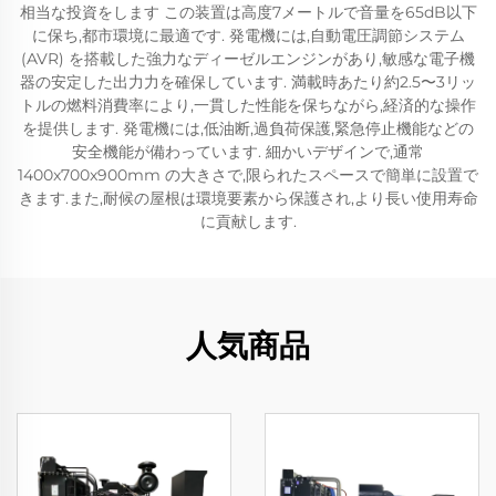
相当な投資をします この装置は高度7メートルで音量を65dB以下
に保ち,都市環境に最適です. 発電機には,自動電圧調節システム
(AVR) を搭載した強力なディーゼルエンジンがあり,敏感な電子機
器の安定した出力力を確保しています. 満載時あたり約2.5〜3リッ
トルの燃料消費率により,一貫した性能を保ちながら,経済的な操作
を提供します. 発電機には,低油断,過負荷保護,緊急停止機能などの
安全機能が備わっています. 細かいデザインで,通常
1400x700x900mm の大きさで,限られたスペースで簡単に設置で
きます.また,耐候の屋根は環境要素から保護され,より長い使用寿命
に貢献します.
人気商品