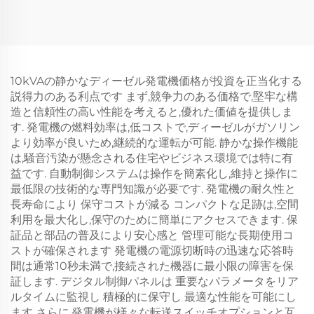
10kVAの静かなディーゼル発電機価格が投資を正当化する
説得力のある利点です まず,競争力のある価格で,堅牢な構
造と信頼性の高い性能を考えると,優れた価値を提供しま
す. 発電機の燃料効率は,低コストで,ディーゼルがガソリン
より効率が良いため,継続的な運転が可能. 静かな操作機能
は,騒音汚染が懸念される住宅やビジネス環境では特に有
益です. 自動制御システムは操作を簡素化し,維持と操作に
最低限の技術的な専門知識が必要です. 発電機の耐久性と
長寿命により 保守コストが減る コンパクトな足跡は,空間
利用を最大化し,保守のために簡単にアクセスできます. 保
証品と部品の普及により安心感と 管理可能な長期使用コ
ストが確保されます 発電機の電源切断時の迅速な応答時
間は通常10秒未満で,接続された機器に最小限の障害を保
証します. デジタル制御パネルは 重要なパラメータをリア
ルタイムに監視し 積極的に保守し 最適な性能を可能にし
ます さらに,発電機が様々な転送スイッチオプションと互