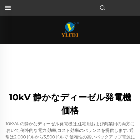
10kV 静かなディーゼル発電機
価格
10KVA の静かなディーゼル発電機は,住宅用および商業用の両方に
おいて,例外的な電力,効率,コスト効率のバランスを提供します. 通
常は2,000ドルから3,500ドルで 信頼性の高いバックアップ電源に