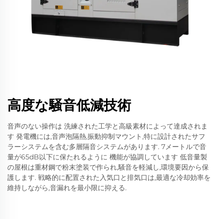
高度な騒音低減技術
音声のない操作は 洗練された工学と高級素材によって達成されま
す 発電機には,音声泡隔熱,振動抑制マウント,特に設計されたサフ
ラーシステムを含む多層隔音システムがあります. 7メートルで音
量が65dB以下に保たれるように 機能が協調しています 低音量製
の屋根は重材鋼で粉末塗装で作られ,騒音を軽減し,環境要因から保
護します. 戦略的に配置された入気口と排気口は,最適な冷却効率を
維持しながら,音漏れを最小限に抑える.