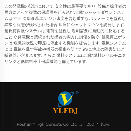
この発電機の設計において 安全性は最重要であり, 設備と操作者の
両方にとって複数の保護層を組み込む. 自動シャットダウンシステ
ムは,油圧,冷却液温,エンジン速度を含む重要なパラメータを監視し,
異常な状態が検出された場合,即座にシャットダウンを誘発します.
超負荷保護システムは,電荷を監視し,過剰需要に自動的に反応する
ことで,発電機と接続された機器の両方に損傷を防ぐ. 緊急停止ボタ
ンは,危機的状況で即座に停止する機能を提供します. 電気システム
には,電気を乱す事故や機器の損傷を防ぐために,地上の障害防止と
断路器が含まれます. さらに,燃料システムは自動燃料レベルモニタ
リングと低燃料停止保護機能も備えています.
Foshan Yingli Gensets Co.,Ltd は、2001 年以来、